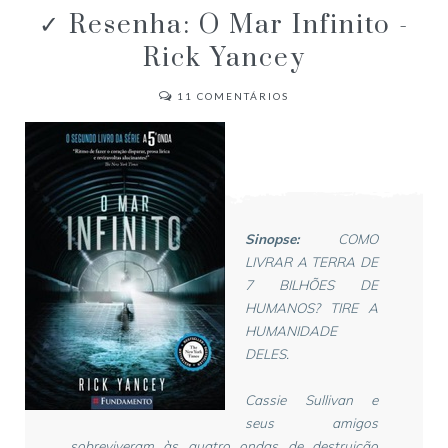
✓ Resenha: O Mar Infinito -
Rick Yancey
11
COMENTÁRIOS
Sinopse:
COMO
LIVRAR A TERRA DE
7 BILHÕES DE
HUMANOS? TIRE A
HUMANIDADE
DELES.
Cassie Sullivan e
seus amigos
sobreviveram às quatro ondas de destruição