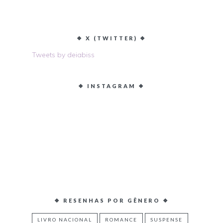
❖ X (TWITTER) ❖
Tweets by deiabiss
❖ INSTAGRAM ❖
❖ RESENHAS POR GÊNERO ❖
LIVRO NACIONAL
ROMANCE
SUSPENSE