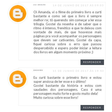
14 DE JUNHO DE 2017 ÀS 09:05
LILI ARAGÃO
Oi Amanda, vi o filme do primeiro livro e curti
bastante e como sei que o livro é sempre
melhor rsr, tô querendo sim começar a ler essa
trilogia. Gostei da resenha e de saber que o
ritmo é intenso, frenético e que te deixou com
vontade de mais, de que houvesse mais
páginas pra você acompanhar os personagens
que devem ser cativantes. Gostei da capa,
fiquei curiosa sobre o erro que passou
despercebido e espero poder iniciar a leitura
dos livros em algum momento próximo ;)
RESPONDER
15 DE JUNHO DE 2017 ÀS 19:43
UNKNOWN
Eu curti bastante o primeiro livro e estou
super ansiosa de ler esse e o último!
Gostei bastante da história e estou com
saudades dos personagens. Cass é uma
personagem muito forte e gosto muito dela!
Muito curiosa sobre esse livro!
RESPONDER