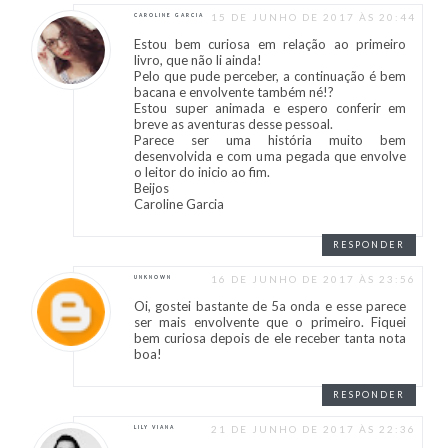
15 DE JUNHO DE 2017 ÀS 20:44
CAROLINE GARCIA
Estou bem curiosa em relação ao primeiro
livro, que não li ainda!
Pelo que pude perceber, a continuação é bem
bacana e envolvente também né!?
Estou super animada e espero conferir em
breve as aventuras desse pessoal.
Parece ser uma história muito bem
desenvolvida e com uma pegada que envolve
o leitor do inicio ao fim.
Beijos
Caroline Garcia
RESPONDER
16 DE JUNHO DE 2017 ÀS 23:56
UNKNOWN
Oi, gostei bastante de 5a onda e esse parece
ser mais envolvente que o primeiro. Fiquei
bem curiosa depois de ele receber tanta nota
boa!
RESPONDER
21 DE JUNHO DE 2017 ÀS 22:36
LILY VIANA