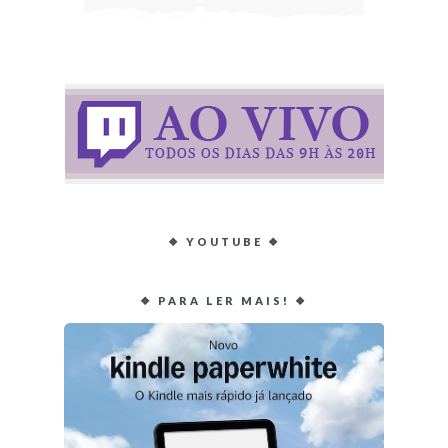
❖ YOUTUBE ❖
❖ PARA LER MAIS! ❖