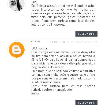
Olá,
Eu já tinha assistido o filme A 5 onda e achei
super interessante. O livro tem uma boa
premissa e parece que há uma continuação do
filme pelo que percebo, gostei bastante da
trama, fiquei bem curiosa como fato de eles
lutares contra invasores.
RESPONDER
24 DE JUNHO DE 2017 ÀS 23:33
UNKNOWN
Oi Amanda,
Essa trilogia está na minha lista de desejados
há um bom tempo, assisti a pouco tempo o
filme A 5ª Onda e fiquei ainda mais empolgada
para iniciar a leitura dessa distopia, gostei da
originalidade do enredo.
Que bom que no segundo volume a narrativa
continua com muita ação e suspense, e o fato
dos personagens estarem mais maduros torna
a leitura mais intensa.
Estou bem curiosa para ler essa história
reflexiva sobre a humanidade.
Beijos
RESPONDER