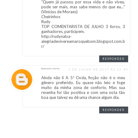
“Quem já passou por essa vida e não viveu,
pode ser mais, mas sabe menos do que eu...”
(Vinicius de Moraes)
Cheirinhos
Rudy
TOP COMENTARISTA DE JULHO 3 livros, 3
ganhadores, participem.
http://rudynalva-
alegriadevivereamaroquebom.blogspot.com.b
r/
RESPONDER
1 DE JULHO DE 2017 ÀS 22:45
MARIANA PAIVA
Ainda não li A 5ª Onda, ficção não é o meu
gênero preferido. Eu quase não leio e foge
muito da minha zona de conforto. Mas sua
resenha foi tão positiva e com uma nota tão
boa que talvez eu dê uma chance algum dia.
RESPONDER