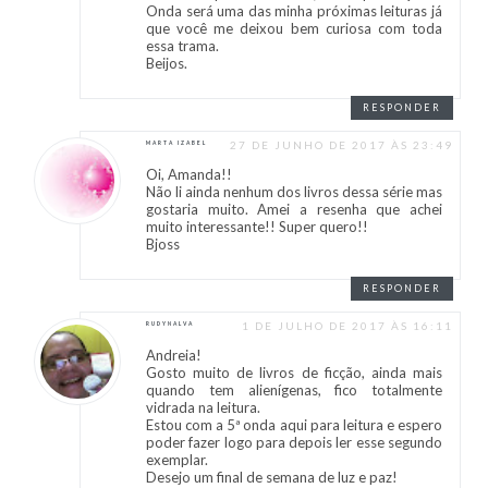
Onda será uma das minha próximas leituras já
que você me deixou bem curiosa com toda
essa trama.
Beijos.
RESPONDER
27 DE JUNHO DE 2017 ÀS 23:49
MARTA IZABEL
Oi, Amanda!!
Não li ainda nenhum dos livros dessa série mas
gostaria muito. Amei a resenha que achei
muito interessante!! Super quero!!
Bjoss
RESPONDER
1 DE JULHO DE 2017 ÀS 16:11
RUDYNALVA
Andreia!
Gosto muito de livros de ficção, ainda mais
quando tem alienígenas, fico totalmente
vidrada na leitura.
Estou com a 5ª onda aqui para leitura e espero
poder fazer logo para depois ler esse segundo
exemplar.
Desejo um final de semana de luz e paz!