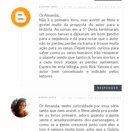
25 DE JUNHO DE 2017 ÀS 09:20
GISLAINE LOPES
Oi Amanda,
Não li o primeiro livro, mas assisti ao filme e
gostei muito da proposta do autor para a
história. As coisas em a 5ª Onda terminaram
um pouco tensas e deixaram um bom gancho
para a sequência e dá para notar que o autor
não se perdeu perder na trama e trouxe muita
ação para as cenas. Fiquei muito curiosa para
saber como os seres humanos irão recuperar
o planeta sendo que tantos já foram mortos e
a cada novo ataque as perdas aumentam.
Espero ler esta trilogia, pois Rick Yancey é um
autor bem conceituado e indicado pelos
leitores.
RESPONDER
27 DE JUNHO DE 2017 ÀS 20:31
RAQUEL COSTA
Oi Amanda, tenho curiosidade por essa série
tanto que nem assisti o filme ainda pra poder
ler os livros primeiro, adoro quando a gente
sente o amadurecimento dos personagens, é
como se a gente crescesse junto com eles e
isso é sempre muito bom, acho que a Quinta