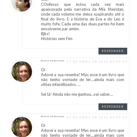
COnfesso que estou cada vez mais
apaixonada pela narrativa da Mia Sheridan,
onde cada volume me deixa suspirando até o
final do livro. E a história de Eve e do Leo é
muito fofa. Cada uma das duas partes foi bem
envolvente par amim.
Bjks!
Histórias sem Fim
RESPONDER
27 DE ABRIL DE 2016 ÀS 09:19
DENISE BORDIGNON
Oi
Adorei a sua resenha! Mas esse é um livro que
não tenho vontade de ler....ainda mais com
vilões infantilizados. ...
Sei lá! Ainda não me ganhou...vai saber....
RESPONDER
27 DE ABRIL DE 2016 ÀS 09:19
DENISE BORDIGNON
Oi
Adorei a sua resenha! Mas esse é um livro que
não tenho vontade de ler....ainda mais com