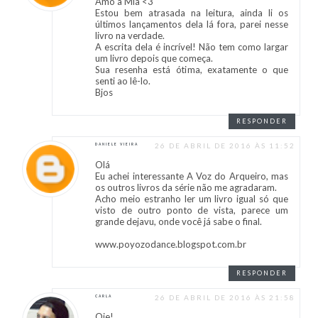
Amo a Mia <3
Estou bem atrasada na leitura, ainda li os
últimos lançamentos dela lá fora, parei nesse
livro na verdade.
A escrita dela é incrível! Não tem como largar
um livro depois que começa.
Sua resenha está ótima, exatamente o que
senti ao lê-lo.
Bjos
RESPONDER
26 DE ABRIL DE 2016 ÀS 11:52
DANIELE VIEIRA
Olá
Eu achei interessante A Voz do Arqueiro, mas
os outros livros da série não me agradaram.
Acho meio estranho ler um livro igual só que
visto de outro ponto de vista, parece um
grande dejavu, onde você já sabe o final.
www.poyozodance.blogspot.com.br
RESPONDER
26 DE ABRIL DE 2016 ÀS 21:58
CARLA
Oie!