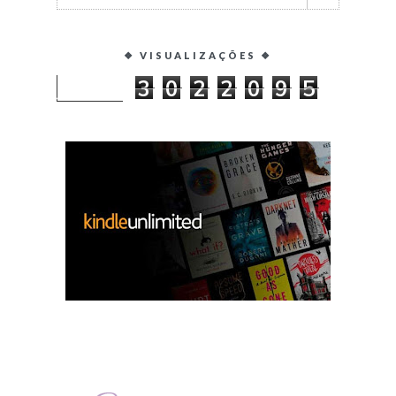
❖ VISUALIZAÇÕES ❖
3
0
2
2
0
9
5