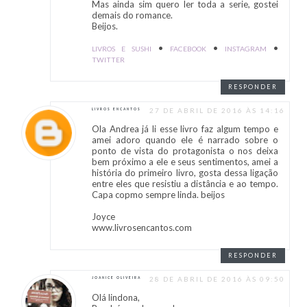
Mas ainda sim quero ler toda a serie, gostei
demais do romance.
Beijos.
•
•
•
LIVROS E SUSHI
FACEBOOK
INSTAGRAM
TWITTER
RESPONDER
27 DE ABRIL DE 2016 ÀS 14:16
LIVROS ENCANTOS
Ola Andrea já li esse livro faz algum tempo e
amei adoro quando ele é narrado sobre o
ponto de vista do protagonista o nos deixa
bem próximo a ele e seus sentimentos, amei a
história do primeiro livro, gosta dessa ligação
entre eles que resistiu a distância e ao tempo.
Capa copmo sempre linda. beijos
Joyce
www.livrosencantos.com
RESPONDER
28 DE ABRIL DE 2016 ÀS 09:50
JOANICE OLIVEIRA
Olá lindona,