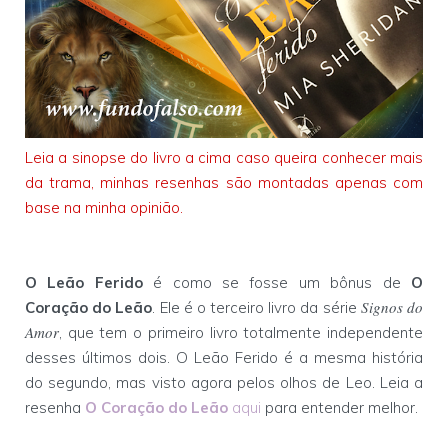
Leia a sinopse do livro a cima caso queira conhecer mais
da trama, minhas resenhas são montadas apenas com
base na minha opinião.
O Leão Ferido
é como se fosse um bônus de
O
Signos do
Coração do Leão
. Ele é o terceiro livro da série
Amor
, que tem o primeiro livro totalmente independente
desses últimos dois. O Leão Ferido é a mesma história
do segundo, mas visto agora pelos olhos de Leo. Leia a
resenha
O Coração do Leão
aqui
para entender melhor.