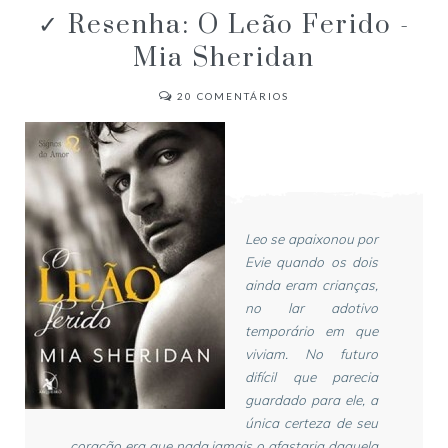
✓ Resenha: O Leão Ferido -
Mia Sheridan
20
COMENTÁRIOS
Leo se apaixonou por
Evie quando os dois
ainda eram crianças,
no lar adotivo
temporário em que
viviam. No futuro
difícil que parecia
guardado para ele, a
única certeza de seu
coração era que nada jamais o afastaria daquela