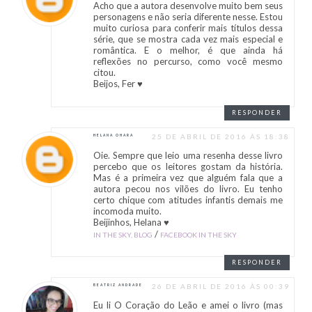
Acho que a autora desenvolve muito bem seus
personagens e não seria diferente nesse. Estou
muito curiosa para conferir mais títulos dessa
série, que se mostra cada vez mais especial e
romântica. E o melhor, é que ainda há
reflexões no percurso, como você mesmo
citou.
Beijos, Fer ♥
RESPONDER
25 DE ABRIL DE 2016 ÀS 18:38
HELANA OHARA
Oie. Sempre que leio uma resenha desse livro
percebo que os leitores gostam da história.
Mas é a primeira vez que alguém fala que a
autora pecou nos vilões do livro. Eu tenho
certo chique com atitudes infantis demais me
incomoda muito.
Beijinhos, Helana ♥
/
IN THE SKY, BLOG
FACEBOOK IN THE SKY
RESPONDER
26 DE ABRIL DE 2016 ÀS 00:39
BEATRIZ ANDRADE
Eu li O Coração do Leão e amei o livro (mas