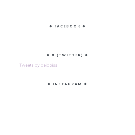
❖ FACEBOOK ❖
❖ X (TWITTER) ❖
Tweets by deiabiss
❖ INSTAGRAM ❖