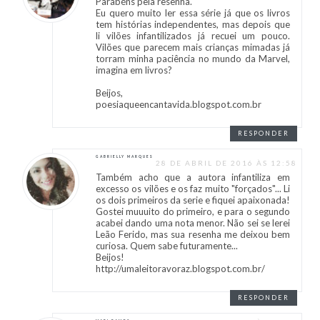
Parabéns pela resenha.
Eu quero muito ler essa série já que os livros
tem histórias independentes, mas depois que
li vilões infantilizados já recuei um pouco.
Vilões que parecem mais crianças mimadas já
torram minha paciência no mundo da Marvel,
imagina em livros?
Beijos,
poesiaqueencantavida.blogspot.com.br
RESPONDER
GABRIELLY MARQUES
28 DE ABRIL DE 2016 ÀS 12:58
Também acho que a autora infantiliza em
excesso os vilões e os faz muito "forçados"... Li
os dois primeiros da serie e fiquei apaixonada!
Gostei muuuito do primeiro, e para o segundo
acabei dando uma nota menor. Não sei se lerei
Leão Ferido, mas sua resenha me deixou bem
curiosa. Quem sabe futuramente...
Beijos!
http://umaleitoravoraz.blogspot.com.br/
RESPONDER