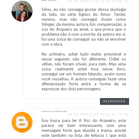
30 DE ABRIL DE 2016 ÀS 00:30
MARI RAMOS
Sério, eu não consegui gostar dessa duologia
do leão, da série Signos do Amor. Tentei,
mesmo, mas não consegui. Assim como
Stinger, da mesma autora. Em compensação, a
voz do Arqueiro eu amei, o que prova que o
problema não é com a escrita da autora em si,
foi uma coisa de conseguir ou não se envolver
com a obra.
No primeiro, achei tudo muito previsível e
nesse segundo não foi diferente. Odiei os
vilões, não foram críveis para mim. Mas uma
coisa realmente achei boa nesse livro,
consegui ver um homem falando, assim como
você ressaltou. A autora conseguiu fazer uma
diferenciação forte entre a forma de se
expressar dos dois personagens.
RESPONDER
FUXICOS E RABISCOS
30 DE ABRIL DE 2016 ÀS 13:36
Sou louca para ler A Voz do Arqueiro, este
parece ser bem interessante, com uma
mensagem forte que elucida a trama, anotei
este também na lista de leituras ( que está