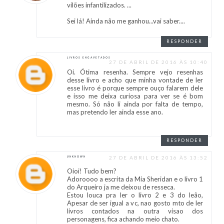
vilões infantilizados. ...
Sei lá! Ainda não me ganhou...vai saber....
RESPONDER
LIVROS ENGAVETADOS
27 DE ABRIL DE 2016 ÀS 10:40
Oi. Ótima resenha. Sempre vejo resenhas
desse livro e acho que minha vontade de ler
esse livro é porque sempre ouço falarem dele
e isso me deixa curiosa para ver se é bom
mesmo. Só não li ainda por falta de tempo,
mas pretendo ler ainda esse ano.
RESPONDER
27 DE ABRIL DE 2016 ÀS 13:52
UNKNOWN
Oioi! Tudo bem?
Adoroooo a escrita da Mia Sheridan e o livro 1
do Arqueiro ja me deixou de resseca.
Estou louca pra ler o livro 2 e 3 do leão,
Apesar de ser igual a vc, nao gosto mto de ler
livros contados na outra visao dos
personagens, fica achando meio chato.