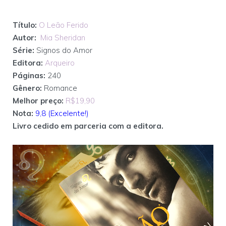
Título:
O Leão Ferido
Autor:
Mia Sheridan
Série:
Signos do Amor
Editora:
Arqueiro
Páginas:
240
Gênero:
Romance
Melhor preço:
R$19,90
Nota:
9,8 (Excelente!)
Livro cedido em parceria com a editora.