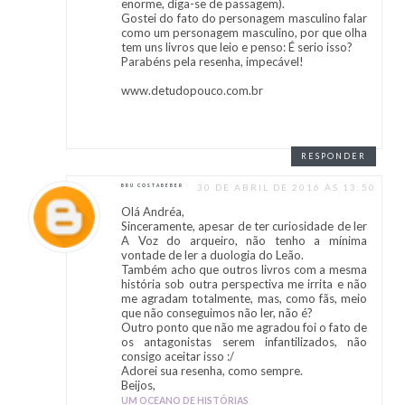
enorme, diga-se de passagem).
Gostei do fato do personagem masculino falar
como um personagem masculino, por que olha
tem uns livros que leio e penso: É serio isso?
Parabéns pela resenha, impecável!
www.detudopouco.com.br
RESPONDER
30 DE ABRIL DE 2016 ÀS 13:50
BRU COSTABEBER
Olá Andréa,
Sinceramente, apesar de ter curiosidade de ler
A Voz do arqueiro, não tenho a mínima
vontade de ler a duologia do Leão.
Também acho que outros livros com a mesma
história sob outra perspectiva me irrita e não
me agradam totalmente, mas, como fãs, meio
que não conseguimos não ler, não é?
Outro ponto que não me agradou foi o fato de
os antagonistas serem infantilizados, não
consigo aceitar isso :/
Adorei sua resenha, como sempre.
Beijos,
UM OCEANO DE HISTÓRIAS