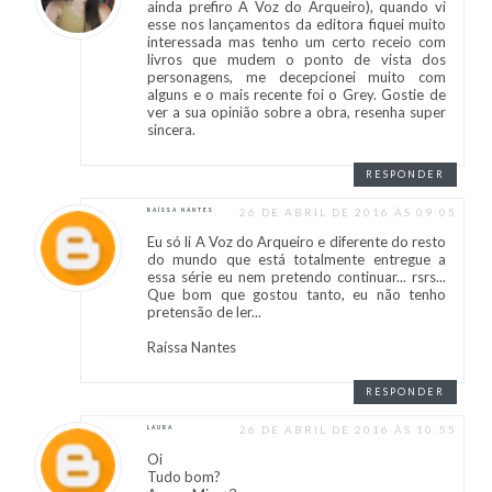
ainda prefiro A Voz do Arqueiro), quando vi
esse nos lançamentos da editora fiquei muito
interessada mas tenho um certo receio com
livros que mudem o ponto de vista dos
personagens, me decepcionei muito com
alguns e o mais recente foi o Grey. Gostie de
ver a sua opinião sobre a obra, resenha super
sincera.
RESPONDER
26 DE ABRIL DE 2016 ÀS 09:05
RAÍSSA NANTES
Eu só li A Voz do Arqueiro e diferente do resto
do mundo que está totalmente entregue a
essa série eu nem pretendo continuar... rsrs...
Que bom que gostou tanto, eu não tenho
pretensão de ler...
Raíssa Nantes
RESPONDER
26 DE ABRIL DE 2016 ÀS 10:55
LAURA
Oi
Tudo bom?