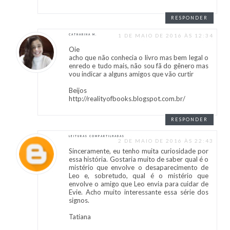
RESPONDER
1 DE MAIO DE 2016 ÀS 12:34
CATHARINA M.
Oie
acho que não conhecia o livro mas bem legal o
enredo e tudo mais, não sou fã do gênero mas
vou indicar a alguns amigos que vão curtir
Beijos
http://realityofbooks.blogspot.com.br/
RESPONDER
LEITURAS COMPARTILHADAS
2 DE MAIO DE 2016 ÀS 22:43
Sinceramente, eu tenho muita curiosidade por
essa história. Gostaria muito de saber qual é o
mistério que envolve o desaparecimento de
Leo e, sobretudo, qual é o mistério que
envolve o amigo que Leo envia para cuidar de
Evie. Acho muito interessante essa série dos
signos.
Tatiana