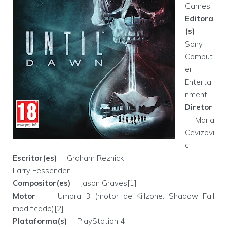
Games
Editora
(s)
Sony
Comput
er
Entertai
nment
Diretor
Maria
Cevizovi
c
Escritor(es)
Graham Reznick
Larry Fessenden
Compositor(es)
Jason Graves[1]
Motor
Umbra 3 (motor de Killzone: Shadow Fall
modificado)[2]
Plataforma(s)
PlayStation 4