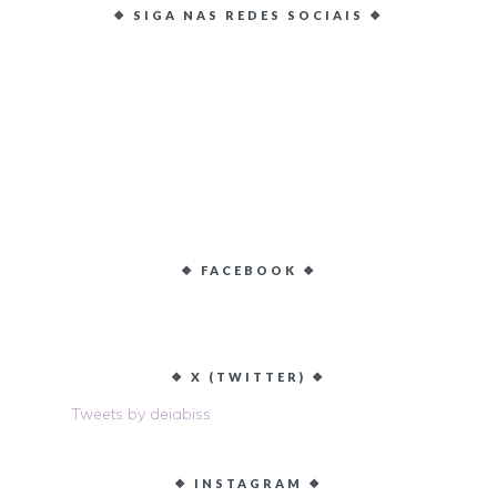
❖ SIGA NAS REDES SOCIAIS ❖
❖ FACEBOOK ❖
❖ X (TWITTER) ❖
Tweets by deiabiss
❖ INSTAGRAM ❖