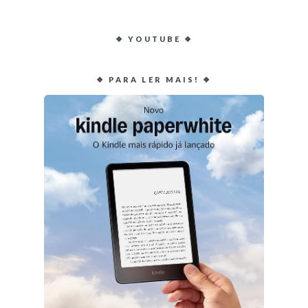
❖ YOUTUBE ❖
❖ PARA LER MAIS! ❖