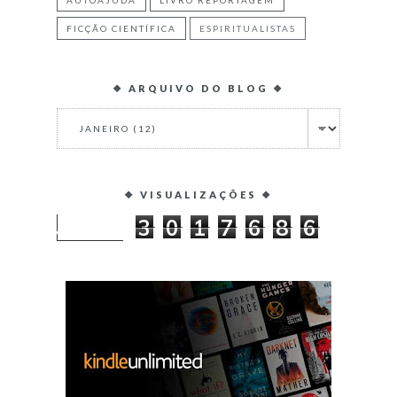
AUTOAJUDA
LIVRO REPORTAGEM
FICÇÃO CIENTÍFICA
ESPIRITUALISTAS
❖ ARQUIVO DO BLOG ❖
❖ VISUALIZAÇÕES ❖
3
0
1
7
6
8
6