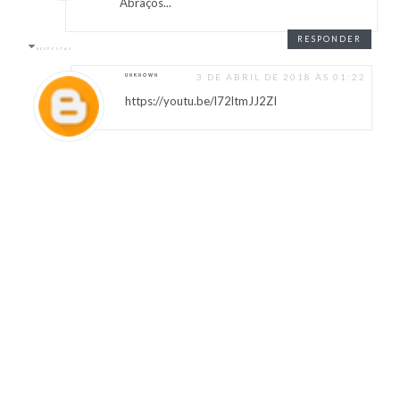
Abraços...
RESPONDER
RESPOSTAS
3 DE ABRIL DE 2018 ÀS 01:22
UNKNOWN
https://youtu.be/l72ltmJJ2ZI