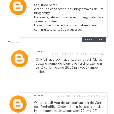
Olá, tudo bem?
Acabei de conhecer o seu blog através de um
blog amigo.
Parabéns, ele é ótimo e estou seguindo. Me
segue também?
Desejo que você tenha um ano abençoado
com muita paz, saúde e sucesso!!!
RESPONDER
RESPOSTAS
SABRINA
5 DE JANEIRO DE 2016 ÀS 20:46
Oi Hieli, que bom que gostou daqui. Claro,
deixe o nome do blog que terei prazer em
visitá-lo. Um ótimo 2016 pra você também!
Beijos.
3 DE ABRIL DE 2018 ÀS 01:22
UNKNOWN
Ola pessoal! Vou deixar aqui um link do Canal
do PedroBR. Onde ele trás dicas muito
importantes! https://youtu.be/l72ltmJJ2ZI