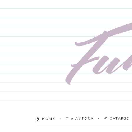
♈ A AUTORA
💕 CATARSE
🏠 HOME