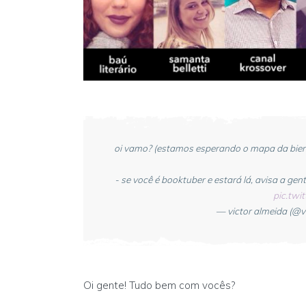
oi vamo? (estamos esperando o mapa da bienal
- se você é booktuber e estará lá, avisa a ge
pic.twi
— victor almeida (@v
Oi gente! Tudo bem com vocês?