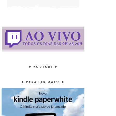
❖ YOUTUBE ❖
❖ PARA LER MAIS! ❖