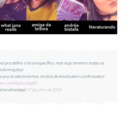
 pra definir o local específico, mas logo teremos todas as
informações)
nte pra te adicionarmos na lista de booktubers confirmados!
tter.com/RJghoyBgB3
ictoralmeidap)
17 de julho de 2018