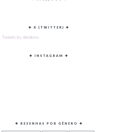
❖ X (TWITTER) ❖
Tweets by deiabiss
❖ INSTAGRAM ❖
❖ RESENHAS POR GÊNERO ❖