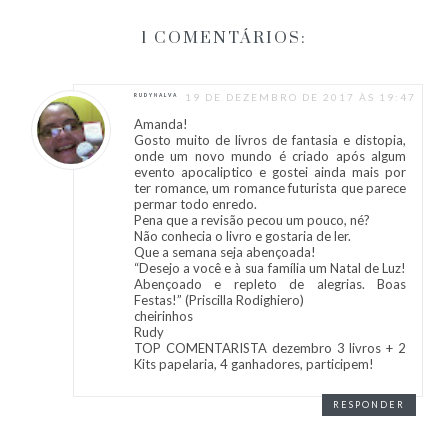
1 COMENTÁRIOS:
19 DE DEZEMBRO DE 2017 ÀS 19:47
RUDYNALVA
Amanda!
Gosto muito de livros de fantasia e distopia,
onde um novo mundo é criado após algum
evento apocaliptico e gostei ainda mais por
ter romance, um romance futurista que parece
permar todo enredo.
Pena que a revisão pecou um pouco, né?
Não conhecia o livro e gostaria de ler.
Que a semana seja abençoada!
“Desejo a você e à sua família um Natal de Luz!
Abençoado e repleto de alegrias. Boas
Festas!” (Priscilla Rodighiero)
cheirinhos
Rudy
TOP COMENTARISTA dezembro 3 livros + 2
Kits papelaria, 4 ganhadores, participem!
RESPONDER