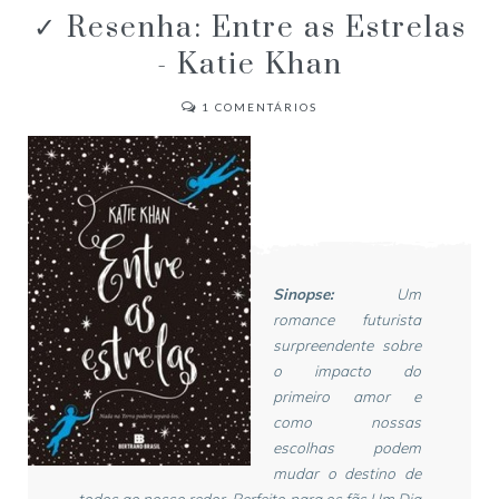
✓ Resenha: Entre as Estrelas
- Katie Khan
1
COMENTÁRIOS
Sinopse:
Um
romance futurista
surpreendente sobre
o impacto do
primeiro amor e
como nossas
escolhas podem
mudar o destino de
todos ao nosso redor. Perfeito para os fãs Um Dia