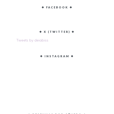
❖ FACEBOOK ❖
❖ X (TWITTER) ❖
Tweets by deiabiss
❖ INSTAGRAM ❖