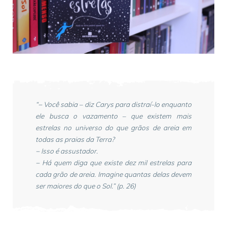
“− Você sabia – diz Carys para distraí-lo enquanto
ele busca o vazamento – que existem mais
estrelas no universo do que grãos de areia em
todas as praias da Terra?
− Isso é assustador.
− Há quem diga que existe dez mil estrelas para
cada grão de areia. Imagine quantas delas devem
ser maiores do que o Sol.” (p. 26)