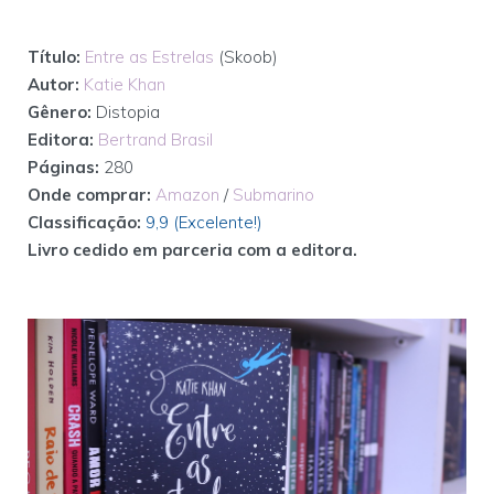
Título:
Entre as Estrelas
(Skoob)
Autor:
Katie Khan
Gênero:
Distopia
Editora:
Bertrand Brasil
Páginas:
280
Onde comprar:
Amazon
/
Submarino
Classificação:
9,9 (Excelente!)
Livro cedido em parceria com a editora.