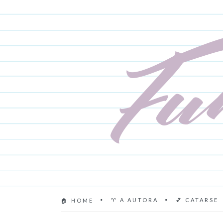
♈ A AUTORA
💕 CATARSE
🏠 HOME