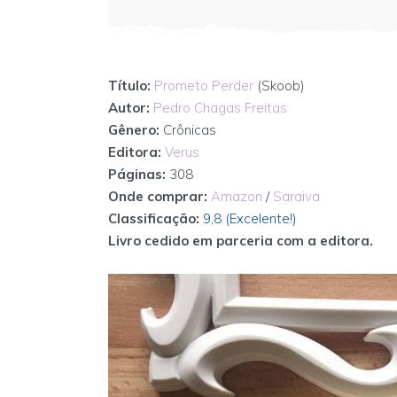
Título:
Prometo Perder
(Skoob)
Autor:
Pedro Chagas Freitas
Gênero:
Crônicas
Editora:
Verus
Páginas:
308
Onde comprar:
Amazon
/
Saraiva
Classificação:
9,8 (Excelente!)
Livro cedido em parceria com a editora.