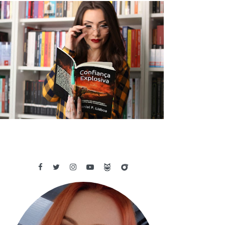
✓ RESENHA: CONFIANÇA EXPLOSIVA
- DANIEL F. LISBOA