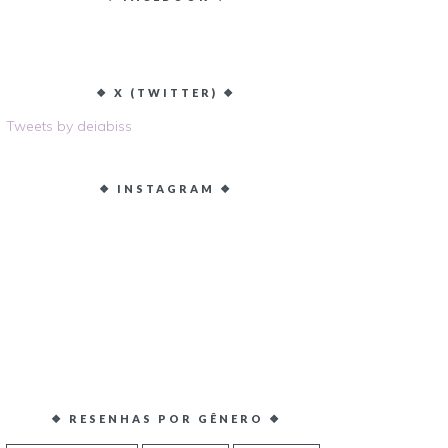
❖ X (TWITTER) ❖
Tweets by deiabiss
❖ INSTAGRAM ❖
❖ RESENHAS POR GÊNERO ❖