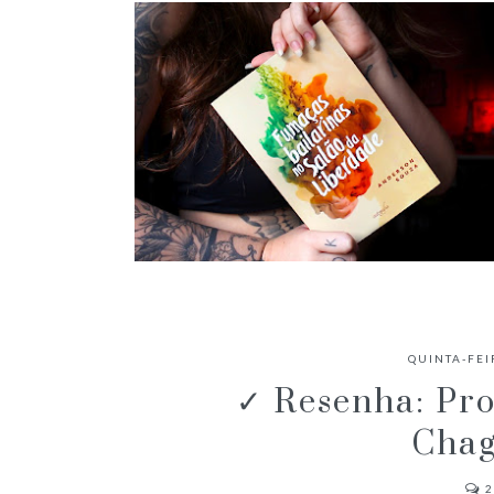
✓ RESENHA: FUMAÇAS BAILARINAS
NO SALÃO DA LIBERDADE -
QUINTA-FEI
ANDERSON SOUZA
✓ Resenha: Pro
Chag
2