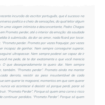
recente incursão do escritor português, que é sucesso na
universo poético e cheio de sensações, do qual leitor algum
Em uma viagem intimista e desconcertante, Pedro Chagas
 em Prometo perder, até o interior da emoção: da saudade
beldia à submissão, da dor ao amor, nada ficará por tocar.
r. “Prometo perder. Prometo por vezes fraquejar, por vezes
 ser incapaz de ganhar. Nem sempre conseguirei superar,
eguirei ultrapassar. Nem sempre poderei ser capaz de ir
você me pede, de te dar exatamente o que você merecia
e. O que desesperadamente te quero dar. Nem sempre
rir, também. “Prometo perder”. Prometo ainda me manter
cada derrota, resistir ao peso insustentável de cada
que sem querer te magoarei, momentos em que sem querer
 nunca vai acontecer é desistir só porque perdi, parar só
struir. “Prometo Perder”. Porque só quem ama corre o risco
de continuar perdidos. “Prometo Perder”. Porque só quem