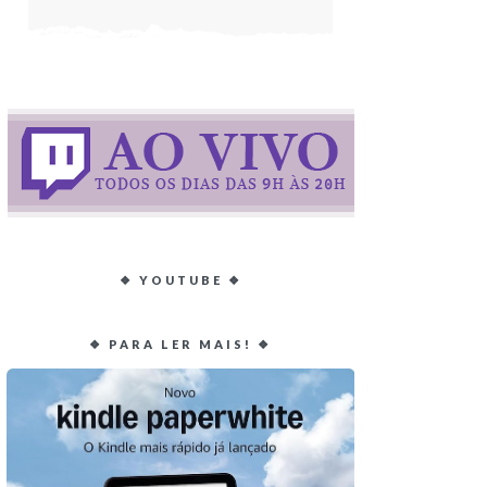
❖ YOUTUBE ❖
❖ PARA LER MAIS! ❖