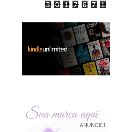
3
0
1
7
6
7
1