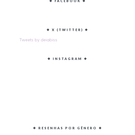
❖ FACEBOOK ❖
❖ X (TWITTER) ❖
Tweets by deiabiss
❖ INSTAGRAM ❖
❖ RESENHAS POR GÊNERO ❖