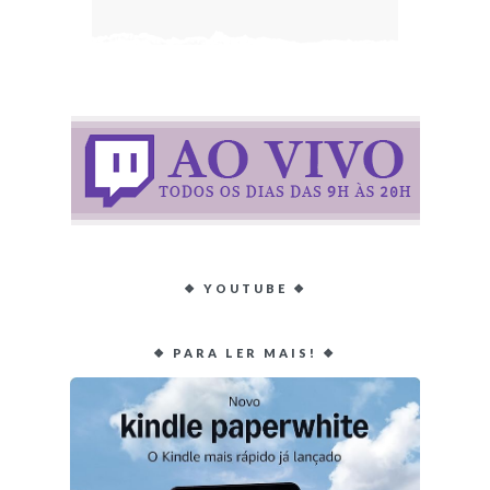
❖ YOUTUBE ❖
❖ PARA LER MAIS! ❖