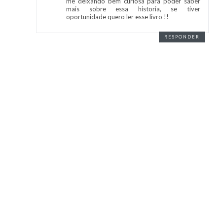
me deixando bem curiosa para poder saber
mais sobre essa historia, se tiver
oportunidade quero ler esse livro !!
RESPONDER