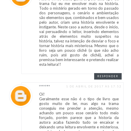
trama faz eu me envolver mais na história.
Todo o mistério gerado em torno do passado
dos personagens, o cenário e ambientação
são elementos que, combinados e bem usados
pelo autor, criam uma história envolvente e
instigante. Neste caso a autora, desde o início,
vai persuadindo o leitor, inserindo elementos
atrás de elementos muito suspeitos na
história, talvez na intenção de desviar o foco e
tornar história mais misteriosa. Mesmo que o
livro seja um pouco clichê (o que não acho
ruim, pois até gosto de clichê), achei a
premissa bem interessante e pretendo realizar
esta leitura!!
RESPONDER
1 DE ABRIL DE 2017 ÀS 17:52
UNKNOWN
Oi!
Geralmente esse não é o tipo de livro que
gosto muito de ler, mas algo na trama
conseguiu me prender a atenção, mesmo
achando um pouco esse cenário todo meio
forçado, porém parece que a historia da
autora acaba fazendo tudo se encaixar e
deixando uma leitura envolvente e misteriosa,