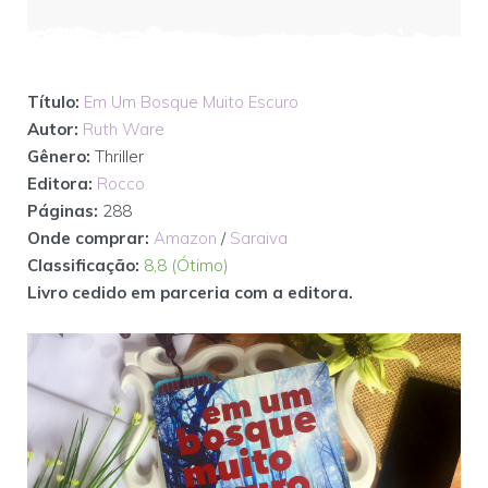
Título:
Em Um Bosque Muito Escuro
Autor:
Ruth Ware
Gênero:
Thriller
Editora:
Rocco
Páginas:
288
Onde comprar:
Amazon
/
Saraiva
Classificação:
8,8 (Ótimo)
Livro cedido em parceria com a editora.