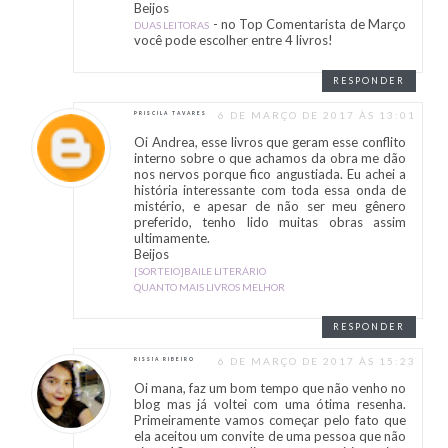
Beijos
- no Top Comentarista de Março
DUAS LEITORAS
você pode escolher entre 4 livros!
RESPONDER
6 DE MARÇO DE 2017 ÀS 13:01
PRISCILA TAVARES
Oi Andrea, esse livros que geram esse conflito
interno sobre o que achamos da obra me dão
nos nervos porque fico angustiada. Eu achei a
história interessante com toda essa onda de
mistério, e apesar de não ser meu gênero
preferido, tenho lido muitas obras assim
ultimamente.
Beijos
[SORTEIO]BAILE LITERÁRIO
QUANTO MAIS LIVROS MELHOR
RESPONDER
6 DE MARÇO DE 2017 ÀS 15:23
RISSIA RIBEIRO
Oi mana, faz um bom tempo que não venho no
blog mas já voltei com uma ótima resenha.
Primeiramente vamos começar pelo fato que
ela aceitou um convite de uma pessoa que não