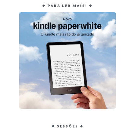
❖ PARA LER MAIS! ❖
❖ SESSÕES ❖