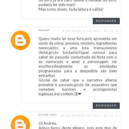
do livro já era claro desde a metade do livro,
poderia ter sido mais!
Mas como dizem, toda leitura é válida!
RESPONDER
8 DE MARÇO DE 2017 ÀS 22:27
UNKNOWN
Quero muito ler esse livro,pois apresenta um
misto de crime, amnésia, mistério, ingredientes
necessários a uma boa trama,mesmo
clichê,gosto bastante.Fiquei curiosa para
saber do passado conturbado dá Nota com o
ex namorado e amei a personagem ser
escritora.Realmente as atividades
programadas para a despedida são bem
estranhas
Gostei de saber que a narrativa alterna
presente e passado,gosto de assassinos que
cometem burrices e protagonistas
ingênuas.Irei conferir.😘❤
RESPONDER
10 DE MARÇO DE 2017 ÀS 15:21
GISLAINE LOPES
Oi Andréa,
Adoro livros deste gênero, pois este tipo de