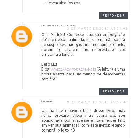
→ desencaixados.com
RESPONDER
APAIXONADA POR ROMANCES
3 DE MARÇO DE 2017 ÀS 03:08
Olá, Andréa! Confesso que sua empolgação
até me deixou animada, mas como não sou fã
de suspenses, não gastaria meu dinheiro nele,
porém se alguém me emprestasse até
arriscaria a leitura.
Beijos,Lu
Blog:
“A leitura é uma
APAIXONADA POR ROMANCES
porta aberta para um mundo de descobertas
sem fim.”
RESPONDER
3 DE MARÇO DE 2017 ÀS 15:45
UNKNOWN
Olá, já havia ouvido falar desse livro, mas
nunca procurei saber mais sobre ele, sou
apaixonada por suspense e fiquei super feliz
em ver sua animação com este livro,pretendo
comprá-lo logo <3