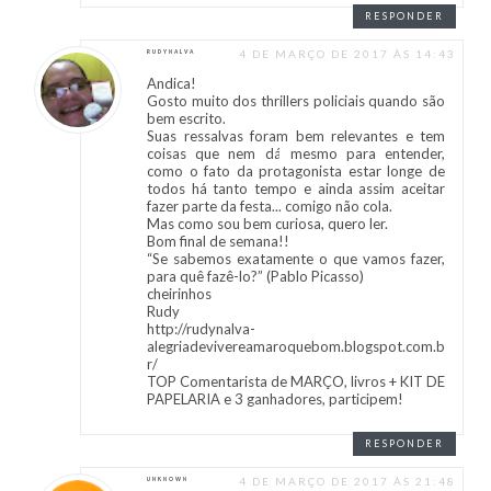
RESPONDER
4 DE MARÇO DE 2017 ÀS 14:43
RUDYNALVA
Andica!
Gosto muito dos thrillers policiais quando são
bem escrito.
Suas ressalvas foram bem relevantes e tem
coisas que nem dá mesmo para entender,
como o fato da protagonista estar longe de
todos há tanto tempo e ainda assim aceitar
fazer parte da festa... comigo não cola.
Mas como sou bem curiosa, quero ler.
Bom final de semana!!
“Se sabemos exatamente o que vamos fazer,
para quê fazê-lo?” (Pablo Picasso)
cheirinhos
Rudy
http://rudynalva-
alegriadevivereamaroquebom.blogspot.com.b
r/
TOP Comentarista de MARÇO, livros + KIT DE
PAPELARIA e 3 ganhadores, participem!
RESPONDER
4 DE MARÇO DE 2017 ÀS 21:48
UNKNOWN