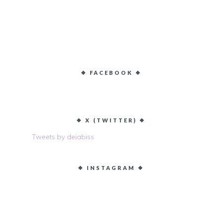
❖ FACEBOOK ❖
❖ X (TWITTER) ❖
Tweets by deiabiss
❖ INSTAGRAM ❖