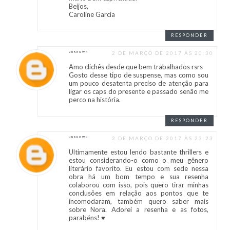
Beijos,
Caroline Garcia
RESPONDER
2 DE MARÇO DE 2017 ÀS 20:30
UNKNOWN
Amo clichês desde que bem trabalhados rsrs
Gosto desse tipo de suspense, mas como sou
um pouco desatenta preciso de atenção para
ligar os caps do presente e passado senão me
perco na história.
RESPONDER
2 DE MARÇO DE 2017 ÀS 23:23
UNKNOWN
Ultimamente estou lendo bastante thrillers e
estou considerando-o como o meu gênero
literário favorito. Eu estou com sede nessa
obra há um bom tempo e sua resenha
colaborou com isso, pois quero tirar minhas
conclusões em relação aos pontos que te
incomodaram, também quero saber mais
sobre Nora. Adorei a resenha e as fotos,
parabéns! ♥