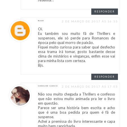
resenha!!
RESPONDER
2 DE MARÇO DE 2017 ÀS 16:55
MAAH
Oi.
Eu também sou muito fã de Thrillers e
suspenses, ele só perde para Romances de
época pelo qual morro de paixão.
Fiquei muito curiosa para saber qual desfecho
essa trama irá tomar, gosto bastante desse
clima de mistérios e vinganças, enfim esse vai
para minha lista com certeza.
Bjs.
RESPONDER
2 DE MARÇO DE 2017 ÀS 17:03
CAROLINE GARCIA
Não sou muito chegada a Thrillers e confesso
que não estou muito animada pra ler o livro
em questão.
Parece ser uma história bem escrita e acho
que é uma boa pedida pra quem é fã de
suspense.
Achei a premissa do livro interessante e capa
muito bem caprichada.