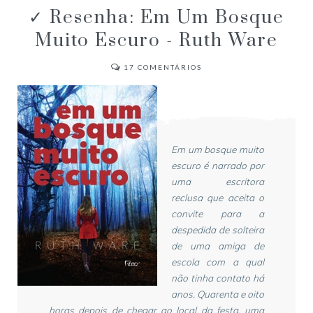
✓ Resenha: Em Um Bosque
Muito Escuro - Ruth Ware
17
COMENTÁRIOS
Em um bosque muito
escuro é narrado por
uma escritora
reclusa que aceita o
convite para a
despedida de solteira
de uma amiga de
escola com a qual
não tinha contato há
anos. Quarenta e oito
horas depois de chegar ao local da festa, uma