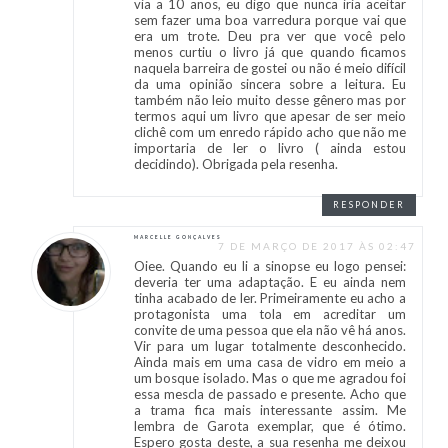
via a 10 anos, eu digo que nunca iria aceitar
sem fazer uma boa varredura porque vai que
era um trote. Deu pra ver que você pelo
menos curtiu o livro já que quando ficamos
naquela barreira de gostei ou não é meio difícil
da uma opinião sincera sobre a leitura. Eu
também não leio muito desse gênero mas por
termos aqui um livro que apesar de ser meio
clichê com um enredo rápido acho que não me
importaria de ler o livro ( ainda estou
decidindo). Obrigada pela resenha.
RESPONDER
MARCELLE GONÇALVES
7 DE MARÇO DE 2017 ÀS 02:47
Oiee. Quando eu li a sinopse eu logo pensei:
deveria ter uma adaptação. E eu ainda nem
tinha acabado de ler. Primeiramente eu acho a
protagonista uma tola em acreditar um
convite de uma pessoa que ela não vê há anos.
Vir para um lugar totalmente desconhecido.
Ainda mais em uma casa de vidro em meio a
um bosque isolado. Mas o que me agradou foi
essa mescla de passado e presente. Acho que
a trama fica mais interessante assim. Me
lembra de Garota exemplar, que é ótimo.
Espero gosta deste, a sua resenha me deixou