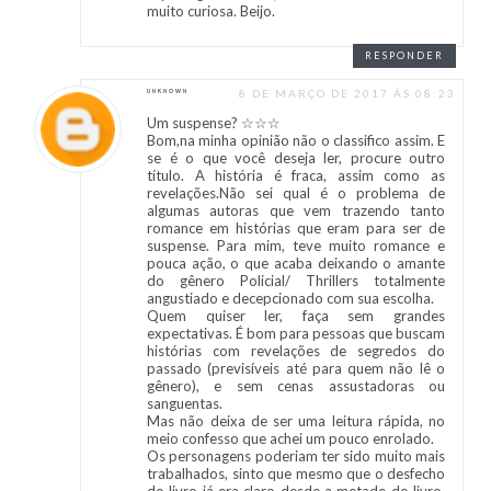
muito curiosa. Beijo.
RESPONDER
8 DE MARÇO DE 2017 ÀS 08:23
UNKNOWN
Um suspense? ☆☆☆
Bom,na minha opinião não o classifico assim. E
se é o que você deseja ler, procure outro
título. A história é fraca, assim como as
revelações.Não sei qual é o problema de
algumas autoras que vem trazendo tanto
romance em histórias que eram para ser de
suspense. Para mim, teve muito romance e
pouca ação, o que acaba deixando o amante
do gênero Policial/ Thrillers totalmente
angustiado e decepcionado com sua escolha.
Quem quiser ler, faça sem grandes
expectativas. É bom para pessoas que buscam
histórias com revelações de segredos do
passado (previsíveis até para quem não lê o
gênero), e sem cenas assustadoras ou
sanguentas.
Mas não deixa de ser uma leitura rápida, no
meio confesso que achei um pouco enrolado.
Os personagens poderiam ter sido muito mais
trabalhados, sinto que mesmo que o desfecho