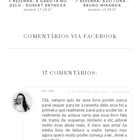
✓ RESENHA: AZEITONA -
✓ RESENHA: A GAROTA NO
BRUNO MIRANDA
GELO - ROBERT BRYNDZA
janeiro 11 2017
janeiro 17 2017
COMENTÁRIOS VIA FACEBOOK
17 COMENTÁRIOS:
2 DE MARÇO DE 2017 ÀS 10:06
LILY VIANA
Olá, sempre quis ler esse livro porém nunca
parei sequer para ler a resenha dele, essa foi a
primeira que realmente parei para poder ler, e
realmente eu estava certa que esse livro fala
de trama de suspense, misterio e etc..adorei
muito esse ainda mais, é claro que estar na
minha lista de leitura a muito tempo mas
agora quero muito poder começa a ler...Amei a