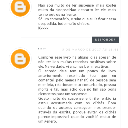
Não sou muito de ler suspense, mais gostei
muito da sinopse.Nao descarto ler ele, mais
tenho outros na frente.
Só um comentário, e ruim que eu ia ficar nessa
despedida, tudo muito sinistro.
Kkkkk
RESPONDER
5 DE MARÇO DE 2017 ÀS 18:41
KEMMY
Comprei esse livro há alguns dias apesar de
não ter lido muitas resenhas positivas sobre
ele. Na verdade, vi algumas bem negativas.
O enredo dele tem um pouco do livro
anteriormente resenhado (ou que eu
comentei, pelo menos hahah) de pessoa sem
memória, relacionamento conturbado, pessoa
morta e tal, mas acho que no fim são bons
elementos para um suspense.
Gosto muito de suspense e thriller então já
estou acostumada com os clichês. Bom
quando os autores conseguem nos prender
através da escrita, porque evitar os clichês
parece impossível quando você lê muito de
um gênero.