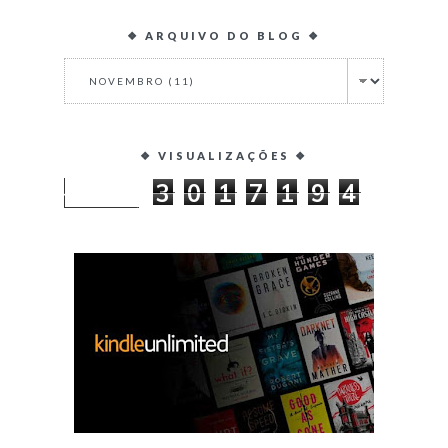
❖ ARQUIVO DO BLOG ❖
❖ VISUALIZAÇÕES ❖
3
0
1
7
1
9
4