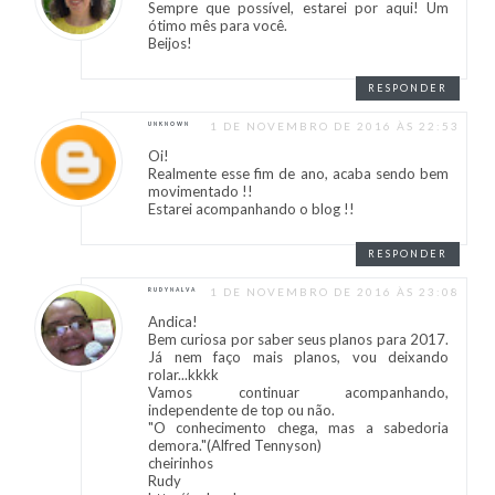
Sempre que possível, estarei por aqui! Um
ótimo mês para você.
Beijos!
RESPONDER
1 DE NOVEMBRO DE 2016 ÀS 22:53
UNKNOWN
Oi!
Realmente esse fim de ano, acaba sendo bem
movimentado !!
Estarei acompanhando o blog !!
RESPONDER
1 DE NOVEMBRO DE 2016 ÀS 23:08
RUDYNALVA
Andica!
Bem curiosa por saber seus planos para 2017.
Já nem faço mais planos, vou deixando
rolar...kkkk
Vamos continuar acompanhando,
independente de top ou não.
"O conhecimento chega, mas a sabedoria
demora."(Alfred Tennyson)
cheirinhos
Rudy