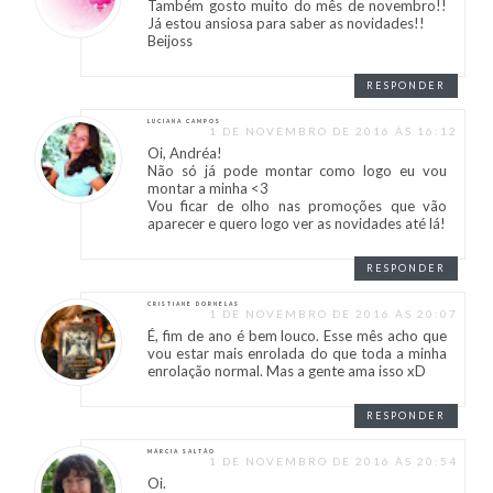
Também gosto muito do mês de novembro!!
Já estou ansiosa para saber as novidades!!
Beijoss
RESPONDER
LUCIANA CAMPOS
1 DE NOVEMBRO DE 2016 ÀS 16:12
Oi, Andréa!
Não só já pode montar como logo eu vou
montar a minha <3
Vou ficar de olho nas promoções que vão
aparecer e quero logo ver as novidades até lá!
RESPONDER
CRISTIANE DORNELAS
1 DE NOVEMBRO DE 2016 ÀS 20:07
É, fim de ano é bem louco. Esse mês acho que
vou estar mais enrolada do que toda a minha
enrolação normal. Mas a gente ama isso xD
RESPONDER
MÁRCIA SALTÃO
1 DE NOVEMBRO DE 2016 ÀS 20:54
Oi.