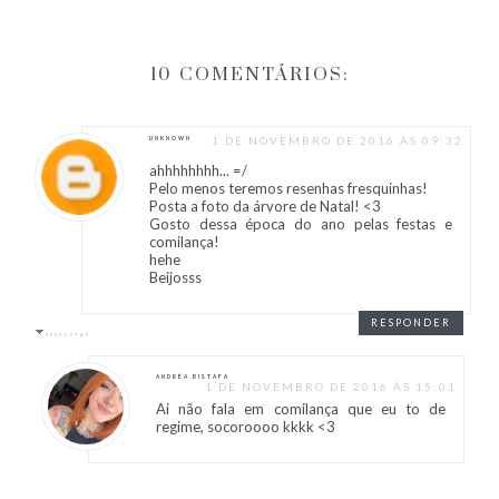
10 COMENTÁRIOS:
1 DE NOVEMBRO DE 2016 ÀS 09:32
UNKNOWN
ahhhhhhhh... =/
Pelo menos teremos resenhas fresquinhas!
Posta a foto da árvore de Natal! <3
Gosto dessa época do ano pelas festas e
comilança!
hehe
Beijosss
RESPONDER
RESPOSTAS
ANDRÉA BISTAFA
1 DE NOVEMBRO DE 2016 ÀS 15:01
Ai não fala em comilança que eu to de
regime, socoroooo kkkk <3