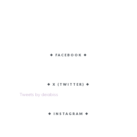
❖ FACEBOOK ❖
❖ X (TWITTER) ❖
Tweets by deiabiss
❖ INSTAGRAM ❖