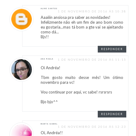
ALINE SANTOS
1 DE NOVEMBRO DE 2016 ÀS 10:38
Aaaiiin ansiosa pra saber as novidades!
Infelizmente não eh um fim de ano bom como
eu gostaria...mas tá bom a gte vai se ajeitando
como dá...
Bjs!!
RESPONDER
1 DE NOVEMBRO DE 2016 ÀS 11:15
ANA PAULA
Oi Andréa!
Tbm gosto muito desse mês! Um ótimo
novembro para vc!
Vou continuar por aqui, vc sabe! rsrsrsrs
Bjo bjo^^
RESPONDER
MARTA IZABEL
1 DE NOVEMBRO DE 2016 ÀS 12:23
Oi, Andréa!!