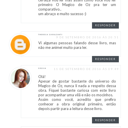
certeza vou ler mas assim como você vou ler
primeiro O Magico de Oz pra ter um
comparativo..
um abraço e muito sucesso :)
RESPONDER
THERESA CAVALCANTI
9 DE SETEMBRO DE 2016 ÀS 20:51
Vi algumas pessoas falando desse livro, mas
não me animei muito para ler.
RESPONDER
11 DE SETEMBRO DE 2016 ÀS 09:49
CÁSSIA
Olá!
Apesar de gostar bastante do universo do
Magico de Oz, nunca li nada a respeito dessa
obra. Fiquei bastante curiosa com este livro
por acompanhar uma vilã e não os mocinhos.
Assim como você, acredito que prefiro
conhecer a obra original primeiro, então
depois partir para a leitura desse livro.
RESPONDER