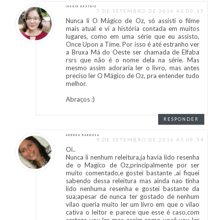
INGRID BEATRIZ
7 DE SETEMBRO DE 2016 ÀS 00:15
Nunca li O Mágico de Oz, só assisti o filme
mais atual e vi a história contada em muitos
lugares, como em uma série que eu assisto,
Once Upon a Time. Por isso é até estranho ver
a Bruxa Má do Oeste ser chamada de Elfaba
rsrs que não é o nome dela na série. Mas
mesmo assim adoraria ler o livro, mas antes
preciso ler O Mágico de Oz, pra entender tudo
melhor.
Abraços :)
RESPONDER
ANDREA BARBOSA
9 DE SETEMBRO DE 2016 ÀS 08:54
Oi..
Nunca li nenhum releitura,ja havia lido resenha
de o Magico de Oz,principalmente por ser
muito comentado,e gostei bastante ,ai fiquei
sabendo dessa releitura mas ainda nao tinha
lido nenhuma resenha e gostei bastante da
sua;apesar de nunca ter gostado de nenhum
vilao queria muito ler um livro em que o vilao
cativa o leitor e parece que esse é caso,com