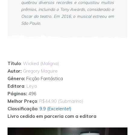
quebrou diversos recordes e conquistou muitos
prêmios, incluindo o Tony Awards, considerado o
Oscar do teatro. Em 2016, o musical estreou em
São Paulo.
Título
:
Wicked (Maligna)
Autor:
Gregory Maguire
Gênero:
Ficção Fantástica
Editora
:
Leya
Páginas:
496
Melhor Preço
:
R$44,90 (Submarino)
Classificação
:
9,9 (Excelente!)
Livro cedido em parceria com a editora