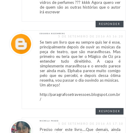
vidros de perfumes ??? kkkk Agora quero ver
de quem são as outras histórias que o autor
irá escrever
RESPONDER
EDUARDA ROZEMBERG
5 DE SETEMBRO DE 2016 ÀS 16:20
Se tem um livro que eu sempre quis ler é esse,
principalmente depois de ouvir as músicas da
peça de teatro, que são maravilhosas. Mas
primeiro eu teria que ler o Mágico de Oz pra
entender tudo direitinho. A capa é
simplesmente maravilhosa e o enredo parece
ser ainda mais. Elphaba parece muito comigo
pelo que eu percebi, e depois dessa ótima
resenha, vou passar o dia ouvindo as músicas.
Um abraço!
http://paragrafosetravessoes.blogspot.com.br
/
RESPONDER
MICHELLI PRADO
5 DE SETEMBRO DE 2016 ÀS 17:10
Preciso reler este livro....Que demais, ainda