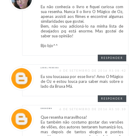
Eu não conhecia o livro e fiquei curiosa com
sua resenha. Nunca li o livro O Mágico de Oz,
apenas assisti aos filmes e encontrei algumas
similaridades que gostei.
Bem, não vou adicioná-lo na minha lista de
desejados pq está enorme. Mas gostei de
saber sua opinião!
Bjo bjo^^
RESPONDER
LIRIEL PEREIRA
6 DE SETEMBRO DE 2016 ÀS 08:42
Eu sou loucaaaa por esse livro! Amo O Mágico
de Oz e estou louca para saber mais sobre o
lado da Bruxa Má.
RESPONDER
6 DE SETEMBRO DE 2016 ÀS 10:10
UNKNOWN
Que resenha maravilhosa!
Eu também não costumo gostar das versões
de vilões, dos autores tentarem humanizá-los,
mas depois de tantos elogios e pontos