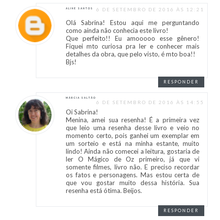
6 DE SETEMBRO DE 2016 ÀS 12:21
ALINE SANTOS
Olá Sabrina! Estou aqui me perguntando
como ainda não conhecia este livro!
Que perfeito!! Eu amooooo esse gênero!
Fiquei mto curiosa pra ler e conhecer mais
detalhes da obra, que pelo visto, é mto boa!!
Bjs!
RESPONDER
MÁRCIA SALTÃO
6 DE SETEMBRO DE 2016 ÀS 14:55
Oi Sabrina!
Menina, amei sua resenha! É a primeira vez
que leio uma resenha desse livro e veio no
momento certo, pois ganhei um exemplar em
um sorteio e está na minha estante, muito
lindo! Ainda não comecei a leitura, gostaria de
ler O Mágico de Oz primeiro, já que vi
somente filmes, livro não. E preciso recordar
os fatos e personagens. Mas estou certa de
que vou gostar muito dessa história. Sua
resenha está ótima. Beijos.
RESPONDER