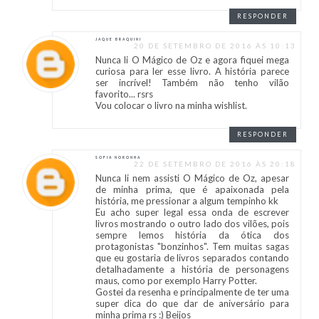
RESPONDER
JAQUE BRAQUINI
20 DE SETEMBRO DE 2016 ÀS 10:13
Nunca li O Mágico de Oz e agora fiquei mega
curiosa para ler esse livro. A história parece
ser incrível! Também não tenho vilão
favorito... rsrs
Vou colocar o livro na minha wishlist.
RESPONDER
SOFIA NORONHA
22 DE SETEMBRO DE 2016 ÀS 20:18
Nunca li nem assisti O Mágico de Oz, apesar
de minha prima, que é apaixonada pela
história, me pressionar a algum tempinho kk
Eu acho super legal essa onda de escrever
livros mostrando o outro lado dos vilões, pois
sempre lemos história da ótica dos
protagonistas "bonzinhos". Tem muitas sagas
que eu gostaria de livros separados contando
detalhadamente a história de personagens
maus, como por exemplo Harry Potter.
Gostei da resenha e principalmente de ter uma
super dica do que dar de aniversário para
minha prima rs :) Beijos