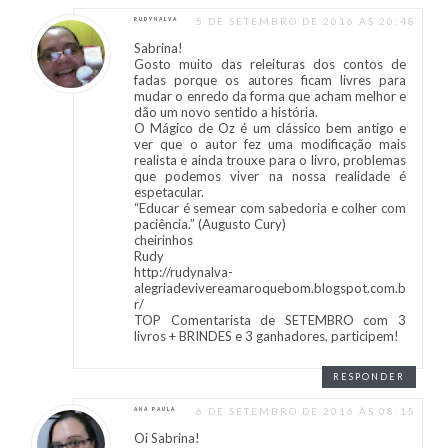
5 DE SETEMBRO DE 2016 ÀS 20:48
RUDYNALVA
Sabrina!
Gosto muito das releituras dos contos de
fadas porque os autores ficam livres para
mudar o enredo da forma que acham melhor e
dão um novo sentido a história.
O Mágico de Oz é um clássico bem antigo e
ver que o autor fez uma modificação mais
realista e ainda trouxe para o livro, problemas
que podemos viver na nossa realidade é
espetacular.
“Educar é semear com sabedoria e colher com
paciência.” (Augusto Cury)
cheirinhos
Rudy
http://rudynalva-
alegriadevivereamaroquebom.blogspot.com.b
r/
TOP Comentarista de SETEMBRO com 3
livros + BRINDES e 3 ganhadores, participem!
RESPONDER
6 DE SETEMBRO DE 2016 ÀS 08:15
ANA PAULA
Oi Sabrina!