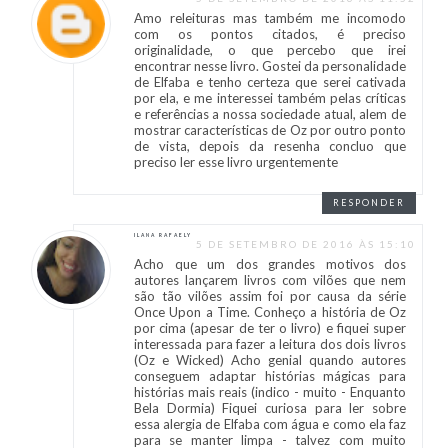
Amo releituras mas também me incomodo
com os pontos citados, é preciso
originalidade, o que percebo que irei
encontrar nesse livro. Gostei da personalidade
de Elfaba e tenho certeza que serei cativada
por ela, e me interessei também pelas críticas
e referências a nossa sociedade atual, alem de
mostrar características de Oz por outro ponto
de vista, depois da resenha concluo que
preciso ler esse livro urgentemente
RESPONDER
ILANA RAFAELY
5 DE SETEMBRO DE 2016 ÀS 15:10
Acho que um dos grandes motivos dos
autores lançarem livros com vilões que nem
são tão vilões assim foi por causa da série
Once Upon a Time. Conheço a história de Oz
por cima (apesar de ter o livro) e fiquei super
interessada para fazer a leitura dos dois livros
(Oz e Wicked) Acho genial quando autores
conseguem adaptar histórias mágicas para
histórias mais reais (indico - muito - Enquanto
Bela Dormia) Fiquei curiosa para ler sobre
essa alergia de Elfaba com água e como ela faz
para se manter limpa - talvez com muito