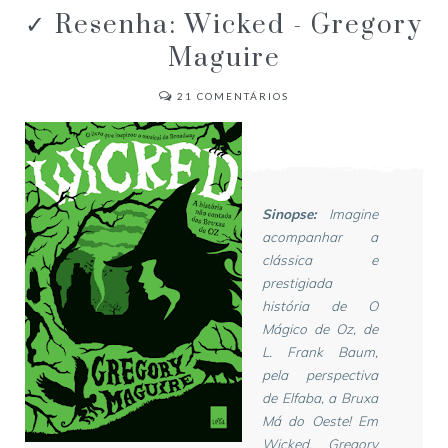
✓ Resenha: Wicked - Gregory
Maguire
21
COMENTÁRIOS
Sinopse:
Imagine
acompanhar a
clássica e
prestigiada
história de O
Mágico de Oz, de
L. Frank Baum,
pela perspectiva
de Elfaba, a Bruxa
Má do Oeste! Em
Wicked, Gregory