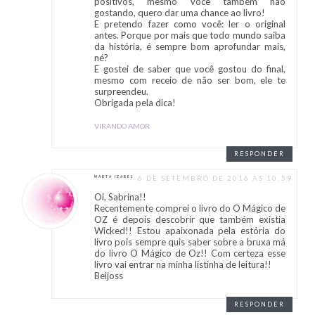
positivos, mesmo você também não
gostando, quero dar uma chance ao livro!
E pretendo fazer como você: ler o original
antes. Porque por mais que todo mundo saiba
da história, é sempre bom aprofundar mais,
né?
E gostei de saber que você gostou do final,
mesmo com receio de não ser bom, ele te
surpreendeu.
Obrigada pela dica!
VIRANDO AMOR
RESPONDER
6 DE SETEMBRO DE 2016 ÀS 10:59
MARTA IZABEL
Oi, Sabrina!!
Recentemente comprei o livro do O Mágico de
OZ é depois descobrir que também existia
Wicked!! Estou apaixonada pela estória do
livro pois sempre quis saber sobre a bruxa má
do livro O Mágico de Oz!! Com certeza esse
livro vai entrar na minha listinha de leitura!!
Beijoss
RESPONDER