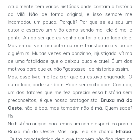
Atualmente tem várias histórias onde contam a história
da Vilã. Não de forma original, e isso sempre me
incomodou um pouco. Porquê? Por que se eu sou um
autor e escrevo um vilão como sendo mal, ele é mal e
ponto! A não ser que eu venha contar o outro lado dele.
Mas então, vem um outro autor e transforma o vilão de
alguém rs. Muitas vezes em bonzinho, injustiçado, vítima
de uma fatalidade que o deixou louco e cruel. É um dos
motivos para que eu não "gostasse" de historias assim.
Mas, esse livro me fez crer que eu estava enganada. O
outro lado, pode ser bom. Pode ser muito bom. Contudo,
um dos fatores que me fez apreciar essa história sem
preconceitos, é que nossa protagonista,
Bruxa má do
Oeste
, não é boa, mas também não é má. Quem sabe?
Rs.
Na história original não temos um nome específico para a
Bruxa má do Oeste. Mas, aqui ela se chama
Elfaba
.
Outra característica dela que também não fica claro no