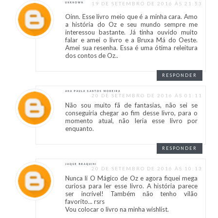
19 DE SETEMBRO DE 2016 ÀS 21:53
UNKNOWN
Oinn. Esse livro meio que é a minha cara. Amo
a história do Oz e seu mundo sempre me
interessou bastante. Já tinha ouvido muito
falar e amei o livro e a Bruxa Má do Oeste.
Amei sua resenha. Essa é uma ótima releitura
dos contos de Oz..
RESPONDER
ANA PAULA SANTOS MOREIRA
20 DE SETEMBRO DE 2016 ÀS 01:11
Não sou muito fã de fantasias, não sei se
conseguiria chegar ao fim desse livro, para o
momento atual, não leria esse livro por
enquanto.
RESPONDER
JAQUE BRAQUINI
20 DE SETEMBRO DE 2016 ÀS 10:13
Nunca li O Mágico de Oz e agora fiquei mega
curiosa para ler esse livro. A história parece
ser incrível! Também não tenho vilão
favorito... rsrs
Vou colocar o livro na minha wishlist.