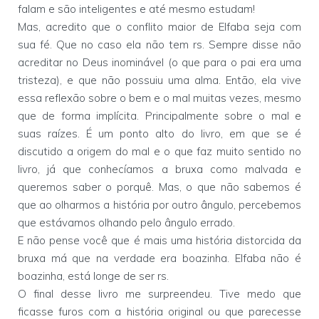
falam e são inteligentes e até mesmo estudam!
Mas, acredito que o conflito maior de Elfaba seja com
sua fé. Que no caso ela não tem rs. Sempre disse não
acreditar no Deus inominável (o que para o pai era uma
tristeza), e que não possuiu uma alma. Então, ela vive
essa reflexão sobre o bem e o mal muitas vezes, mesmo
que de forma implícita. Principalmente sobre o mal e
suas raízes. É um ponto alto do livro, em que se é
discutido a origem do mal e o que faz muito sentido no
livro, já que conhecíamos a bruxa como malvada e
queremos saber o porquê. Mas, o que não sabemos é
que ao olharmos a história por outro ângulo, percebemos
que estávamos olhando pelo ângulo errado.
E não pense você que é mais uma história distorcida da
bruxa má que na verdade era boazinha. Elfaba não é
boazinha, está longe de ser rs.
O final desse livro me surpreendeu. Tive medo que
ficasse furos com a história original ou que parecesse