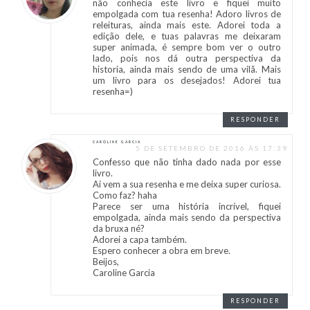
não conhecia este livro e fiquei muito
empolgada com tua resenha! Adoro livros de
releituras, ainda mais este. Adorei toda a
edição dele, e tuas palavras me deixaram
super animada, é sempre bom ver o outro
lado, pois nos dá outra perspectiva da
historia, ainda mais sendo de uma vilã. Mais
um livro para os desejados! Adorei tua
resenha=)
RESPONDER
CAROLINE GARCIA
5 DE SETEMBRO DE 2016 ÀS 17:39
Confesso que não tinha dado nada por esse
livro.
Ai vem a sua resenha e me deixa super curiosa.
Como faz? haha
Parece ser uma história incrível, fiquei
empolgada, ainda mais sendo da perspectiva
da bruxa né?
Adorei a capa também.
Espero conhecer a obra em breve.
Beijos,
Caroline Garcia
RESPONDER