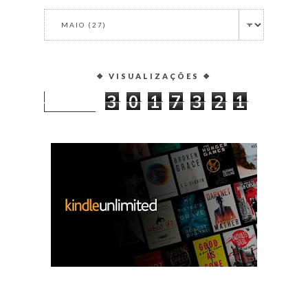
❖ VISUALIZAÇÕES ❖
3
0
1
7
3
2
1