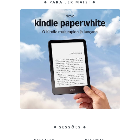
❖ PARA LER MAIS! ❖
❖ SESSÕES ❖
PARCERIA
RESENHA