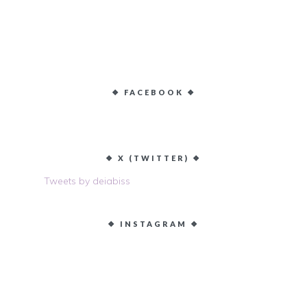
❖ FACEBOOK ❖
❖ X (TWITTER) ❖
Tweets by deiabiss
❖ INSTAGRAM ❖