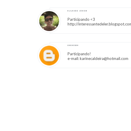
ELILEUDO JÚNIOR
Participando <3
http://interessantedeler.blogspot.co
UNKNOWN
Participando!
e-mail: karinecaldeira@hotmail.com