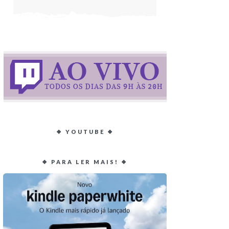
❖ YOUTUBE ❖
❖ PARA LER MAIS! ❖