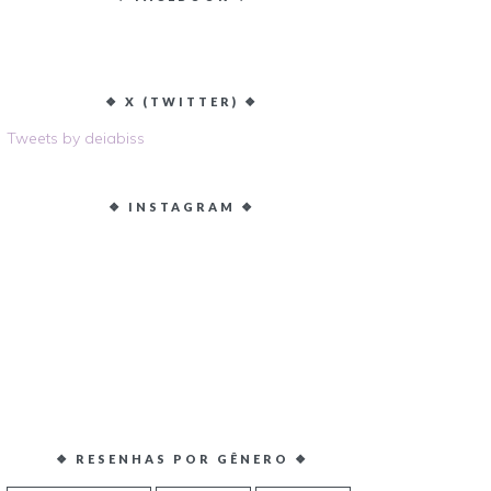
❖ X (TWITTER) ❖
Tweets by deiabiss
❖ INSTAGRAM ❖
❖ RESENHAS POR GÊNERO ❖