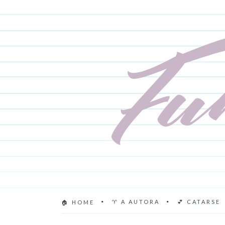
♈ A AUTORA
💕 CATARSE
🏠 HOME