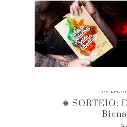
✓ RESENHA: FUMAÇAS BAILARINAS
NO SALÃO DA LIBERDADE -
SEGUNDA-FEI
ANDERSON SOUZA
♚ SORTEIO: Do
Biena