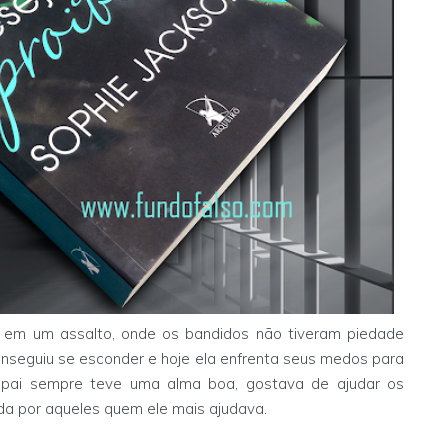
a, em um assalto, onde os bandidos não tiveram piedade
onseguiu se esconder e hoje ela enfrenta seus medos para
 O pai sempre teve uma alma boa, gostava de ajudar os
rada por aqueles quem ele mais ajudava.