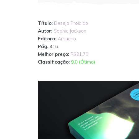
Título:
Desejo Proibido
Autor:
Sophie Jackson
Editora:
Arqueiro
Pág.
416
Melhor preço:
R$21,70
Classificação:
9,0 (Ótimo)