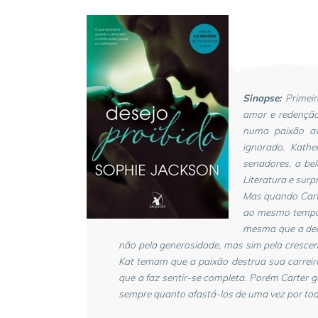
Sinopse:
Primeir
amor e redenção
numa paixão av
ignorado. Kath
senadores, a bel
Literatura e surp
Mas quando Carte
ao mesmo tempo a
mesma que a deci
não pela generosidade, mas sim pela crescen
Kat temam que a paixão destrua sua carreira
que a faz sentir-se completa. Porém Carter 
sempre quanto afastá-los de uma vez por tod