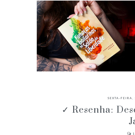
✓ RESENHA: FUMAÇAS BAILARINAS
NO SALÃO DA LIBERDADE -
SEXTA-FEIRA,
ANDERSON SOUZA
✓ Resenha: Dese
J
1