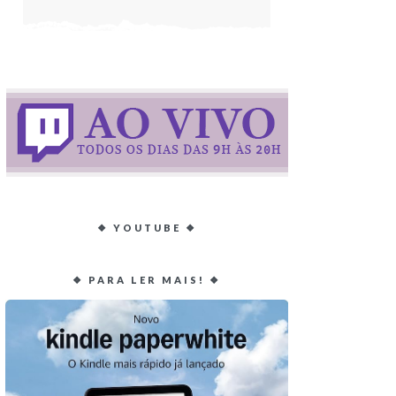
❖ YOUTUBE ❖
❖ PARA LER MAIS! ❖