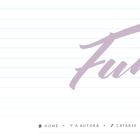
♈ A AUTORA
💕 CATARSE
🏠 HOME