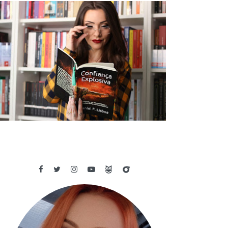
✓ RESENHA: CONFIANÇA EXPLOSIVA
- DANIEL F. LISBOA