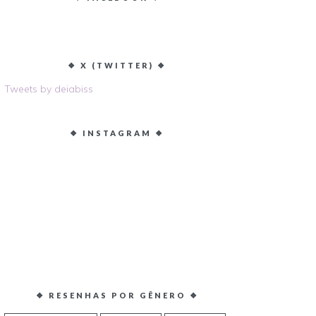
❖ X (TWITTER) ❖
Tweets by deiabiss
❖ INSTAGRAM ❖
❖ RESENHAS POR GÊNERO ❖