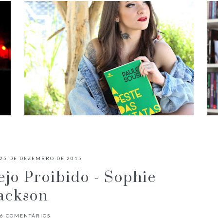
✓ RESENHA: A PESTE DAS BATATAS
- PAULO SOUSA
 25 DE DEZEMBRO DE 2015
jo Proibido - Sophie
ackson
6
COMENTÁRIOS