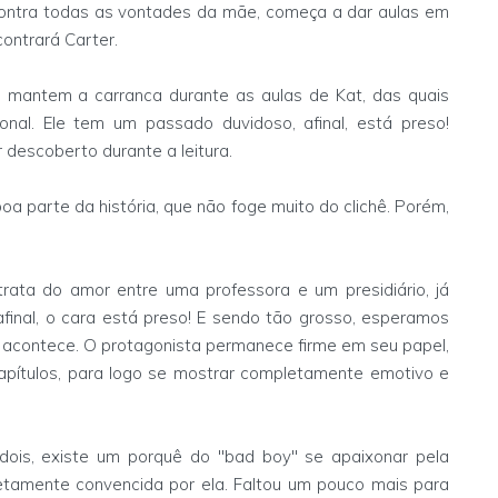
 contra todas as vontades da mãe, começa a dar aulas em
contrará Carter.
 mantem a carranca durante as aulas de Kat, das quais
onal. Ele tem um passado duvidoso, afinal, está preso!
 descoberto durante a leitura.
 parte da história, que não foge muito do clichê. Porém,
ata do amor entre uma professora e um presidiário, já
inal, o cara está preso! E sendo tão grosso, esperamos
 acontece. O protagonista permanece firme em seu papel,
capítulos, para logo se mostrar completamente emotivo e
dois, existe um porquê do "bad boy" se apaixonar pela
letamente convencida por ela. Faltou um pouco mais para