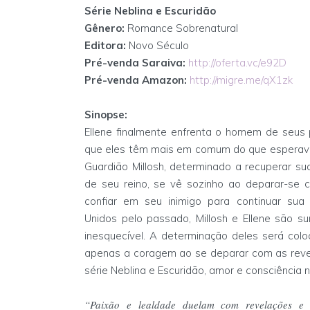
Série Neblina e Escuridão
Gênero:
Romance Sobrenatural
Editora:
Novo Século
Pré-venda Saraiva:
http://oferta.vc/e92D
Pré-venda Amazon:
http://migre.me/qX1zk
Sinopse:
Ellene finalmente enfrenta o homem de seus
que eles têm mais em comum do que esperav
Guardião Millosh, determinado a recuperar su
de seu reino, se vê sozinho ao deparar-se c
confiar em seu inimigo para continuar sua
Unidos pelo passado, Millosh e Ellene são su
inesquecível. A determinação deles será col
apenas a coragem ao se deparar com as reve
série Neblina e Escuridão, amor e consciência
“Paixão e lealdade duelam com revelações e m