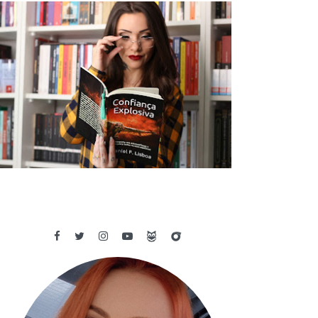
✓ RESENHA: CONFIANÇA EXPLOSIVA
- DANIEL F. LISBOA