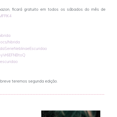
mazon, ficará gratuito em todos os sábados do mês de
6MFRK4
ibrida
ocs/hibrida
idaSerieNeblinaeEscuridao
v=yVr6EFNBtoQ
eescuridao
 breve teremos segunda edição.
-------------------------------------------------------------------