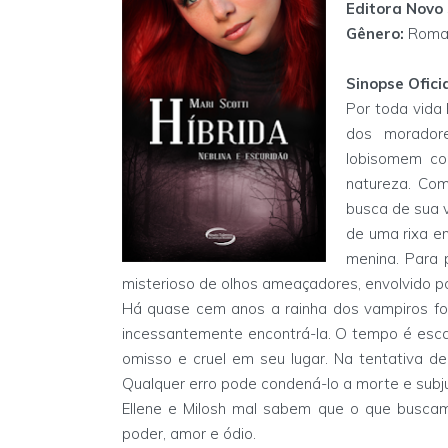
Editora Novo
Gênero:
Roman
Sinopse Oficia
Por toda vida 
dos moradore
lobisomem co
natureza. Com
busca de sua v
de uma rixa e
menina. Para 
misterioso de olhos ameaçadores, envolvido p
Há quase cem anos a rainha dos vampiros fo
incessantemente encontrá-la. O tempo é esca
omisso e cruel em seu lugar. Na tentativa de
Qualquer erro pode condená-lo a morte e subju
Ellene e Milosh mal sabem que o que buscam 
poder, amor e ódio.