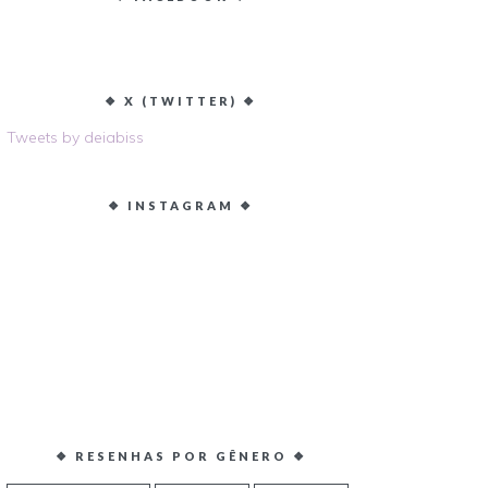
❖ X (TWITTER) ❖
Tweets by deiabiss
❖ INSTAGRAM ❖
❖ RESENHAS POR GÊNERO ❖