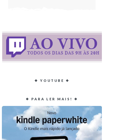
❖ YOUTUBE ❖
❖ PARA LER MAIS! ❖