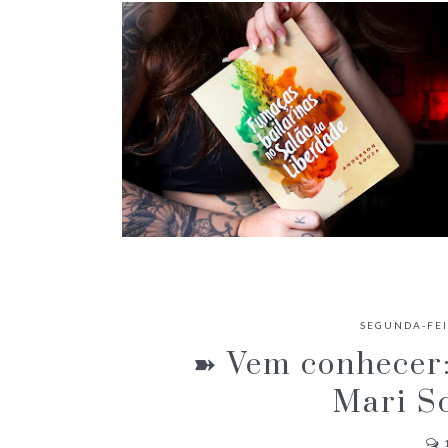
✓ RESENHA: FUMAÇAS BAILARINAS
NO SALÃO DA LIBERDADE -
SEGUNDA-FEI
ANDERSON SOUZA
➽ Vem conhecer:
Mari Sc