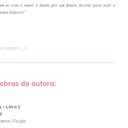
am-se com o amor e lutam por um futuro incerto para todo o
itos leitores!”
docs/guardi__o
-------------------------------------------------------------------
obras da autora:
s – Livro 1
d
nce / Ficção