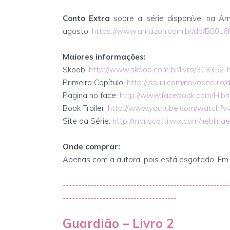
Conto Extra
sobre a série disponível na A
agosto:
https://www.amazon.com.br/dp/B00L
Maiores informações:
Skoob:
http://www.skoob.com.br/livro/313352-h
Primeiro Capítulo:
http://issuu.com/novoseculo/d
Pagina no face:
http://www.facebook.com/Hibr
Book Trailer:
http://www.youtube.com/watch?
Site da Série:
http://mariscotti.wix.com/neblina
Onde comprar:
Apenas com a autora, pois está esgotado. Em
------------------------------------------------------
-------------------------------------
Guardião – Livro 2