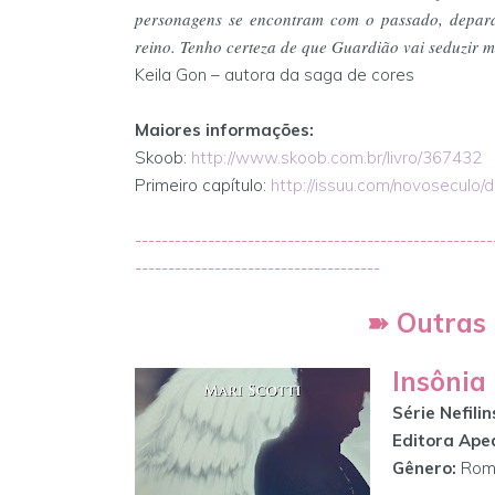
personagens se encontram com o passado, depar
reino. Tenho certeza de que Guardião vai seduzir mu
Keila Gon – autora da saga de cores
Maiores informações:
Skoob:
http://www.skoob.com.br/livro/367432
Primeiro capítulo:
http://issuu.com/novoseculo/
------------------------------------------------------
-------------------------------------
➽
Outras 
Insônia
Série Nefilin
Editora Ape
Gênero:
Roma