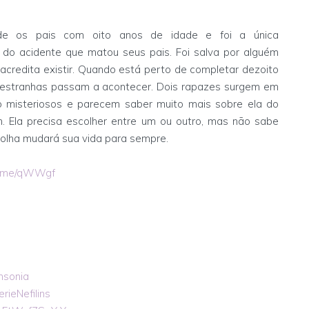
de os pais com oito anos de idade e foi a única
 do acidente que matou seus pais. Foi salva por alguém
acredita existir. Quando está perto de completar dezoito
 estranhas passam a acontecer. Dois rapazes surgem em
o misteriosos e parecem saber muito mais sobre ela do
. Ela precisa escolher entre um ou outro, mas não sabe
olha mudará sua vida para sempre.
re.me/qWWgf
nsonia
rieNefilins