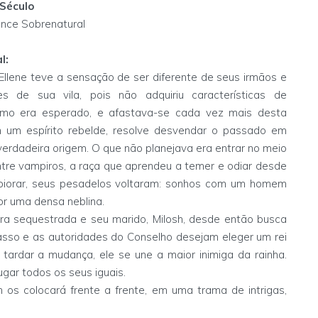
 Século
ce Sobrenatural
l:
Ellene teve a sensação de ser diferente de seus irmãos e
s de sua vila, pois não adquiriu características de
mo era esperado, e afastava-se cada vez mais desta
 um espírito rebelde, resolve desvendar o passado em
erdadeira origem. O que não planejava era entrar no meio
ntre vampiros, a raça que aprendeu a temer e odiar desde
piorar, seus pesadelos voltaram: sonhos com um homem
or uma densa neblina.
ra sequestrada e seu marido, Milosh, desde então busca
sso e as autoridades do Conselho desejam eleger um rei
 tardar a mudança, ele se une a maior inimiga da rainha.
gar todos os seus iguais.
os colocará frente a frente, em uma trama de intrigas,