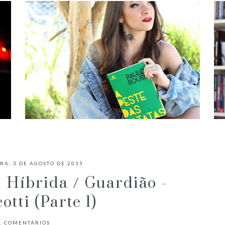
✓ RESENHA: A PESTE DAS BATATAS
- PAULO SOUSA
RA, 3 DE AGOSTO DE 2015
 Híbrida / Guardião -
otti (Parte 1)
1
COMENTÁRIOS