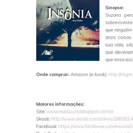
Sinopse:
Suzana per
sobrevivente
que ninguém 
anos, coisas
sua vida, sã
que deveriam
que essa esc
Onde comprar:
Amazon (e-book):
http://mig
Maiores informações:
Site:
www.mariscotti.blogspot.com.br
Skoob:
http://www.skoob.com.br/livro/298352-i
Facebook:
https://www.facebook.com/InsoniaSe