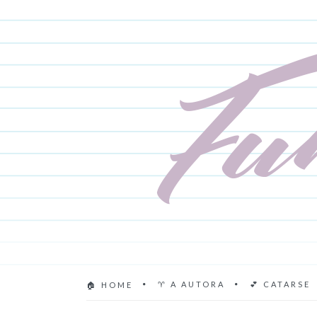
♈ A AUTORA
💕 CATARSE
🏠 HOME