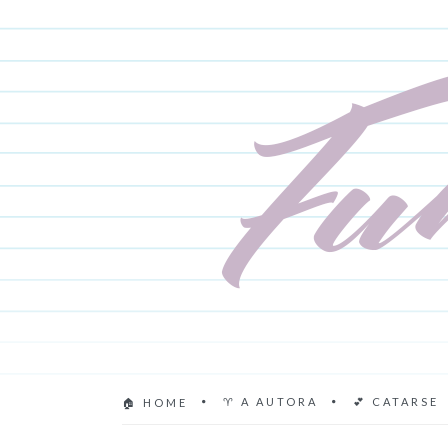
♈ A AUTORA
💕 CATARSE
🏠 HOME