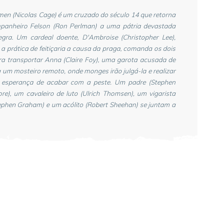
en (Nicolas Cage) é um cruzado do século 14 que retorna
anheiro Felson (Ron Perlman) a uma pátria devastada
egra. Um cardeal doente, D'Ambroise (Christopher Lee),
a prática de feitiçaria a causa da praga, comanda os dois
ra transportar Anna (Claire Foy), uma garota acusada de
a um mosteiro remoto, onde monges irão julgá-la e realizar
a esperança de acabar com a peste. Um padre (Stephen
e), um cavaleiro de luto (Ulrich Thomsen), um vigarista
tephen Graham) e um acólito (Robert Sheehan) se juntam a