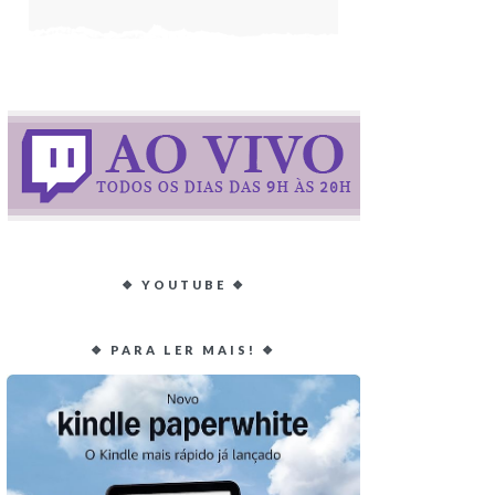
❖ YOUTUBE ❖
❖ PARA LER MAIS! ❖