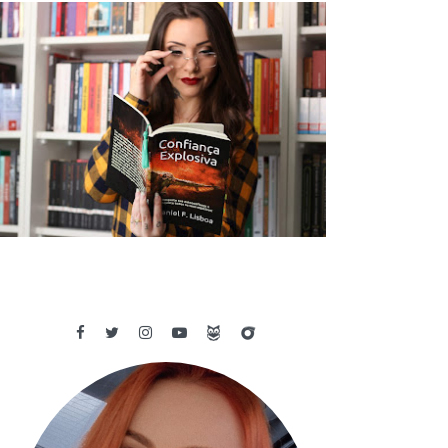
✓ RESENHA: CONFIANÇA EXPLOSIVA
- DANIEL F. LISBOA