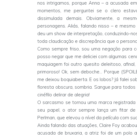
nos intrigamos, porque Anna – a acusada em
momentos, me perguntei se o clero estav
dissimulada demais. Obviamente, a mes
personagens. Aliás, falando nisso – e mesmo
deu um show de interpretação, conduzindo-nos
toda claudicação e discrepância que o person
Como sempre friso, sou uma negação para co
posso negar que me deliciei com algumas cen
maquiagem foi outro quesito deleitoso, afina
primoroso! Ok, sem deboche... Porque (SPOIL
me deixou boquiaberta. E os lobos? Já falei s
floresta obscura, sombria. Sangue para todos 
cinéfilo delirar de alegria!
O sarcasmo se tornou uma marca registrada 
seu papel, o ator sempre lança um fitar de
Perlman, que elevou o nível da película com su
Ainda falando das atuações, Claire Foy acabou
acusada de bruxaria, a atriz foi de um polo