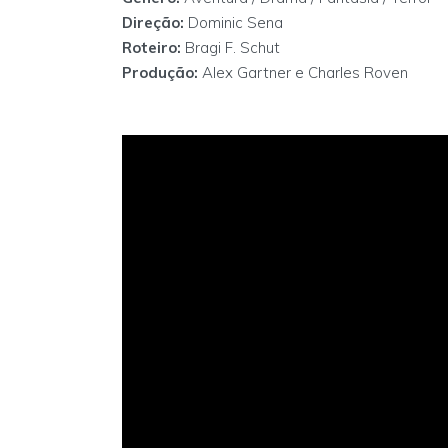
Direção:
Dominic Sena
Roteiro:
Bragi F. Schut
Produção:
Alex Gartner e Charles Roven