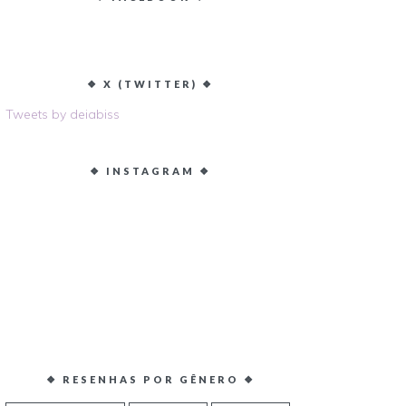
❖ X (TWITTER) ❖
Tweets by deiabiss
❖ INSTAGRAM ❖
❖ RESENHAS POR GÊNERO ❖