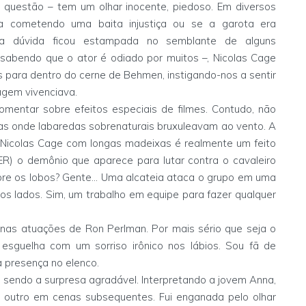
 questão – tem um olhar inocente, piedoso. Em diversos
a cometendo uma baita injustiça ou se a garota era
ma dúvida ficou estampada no semblante de alguns
 sabendo que o ator é odiado por muitos –, Nicolas Cage
 para dentro do cerne de Behmen, instigando-nos a sentir
agem vivenciava.
mentar sobre efeitos especiais de filmes. Contudo, não
as onde labaredas sobrenaturais bruxuleavam ao vento. A
l, Nicolas Cage com longas madeixas é realmente um feito
ER) o demônio que aparece para lutar contra o cavaleiro
obre os lobos? Gente... Uma alcateia ataca o grupo em uma
os lados. Sim, um trabalho em equipe para fazer qualquer
nas atuações de Ron Perlman. Por mais sério que seja o
 esguelha com um sorriso irônico nos lábios. Sou fã de
a presença no elenco.
 sendo a surpresa agradável. Interpretando a jovem Anna,
 a outro em cenas subsequentes. Fui enganada pelo olhar