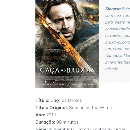
Sinopse:
Behm
com seu comp
pela peste n
considerando 
cavaleiros pa
bruxaria, par
um ritual, n
Campbell Moor
itinerante (S
missão.
Título:
Caça as Bruxas
Título Original:
Season os the Witch
Ano:
2011
Duração:
98 minutos
Gênero:
Aventura / Drama / Fantasia / Terror