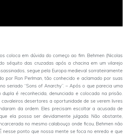
nos coloca em dúvida do começo ao fim. Behmen (Nicolas
 do séquito das cruzadas após a chacina em um vilarejo
ssassinados, segue pela Europa medieval sorrateiramente
ado por Ron Perlman, tão conhecido e aclamado por suas
 no seriado “Sons of Anarchy”. – Após o que parecia uma
 dupla é reconhecida, denunciada e colocada na prisão.
cavaleiros desertores a oportunidade de se verem livres
ndaram da ordem. Eles precisam escoltar a acusada de
 que ela possa ser devidamente julgada. Não obstante,
encarcerada no mesmo calabouço onde ficou, Behmen não
É nesse ponto que nossa mente se foca no enredo e que