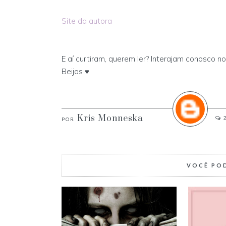
Site da autora
E aí curtiram, querem ler? Interajam conosco n
Beijos ♥
Kris Monneska
VOCÊ PO