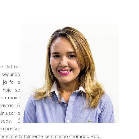
 letras.
o segundo
 Já foi a
e hoje se
seu maior
lavras. A
ir usar a
soas. É
ra passar
gunceiro e totalmente sem noção chamado Bob.