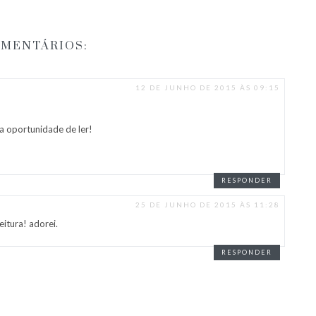
OMENTÁRIOS:
12 DE JUNHO DE 2015 ÀS 09:15
 a oportunidade de ler!
RESPONDER
25 DE JUNHO DE 2015 ÀS 11:28
eitura! adorei.
RESPONDER