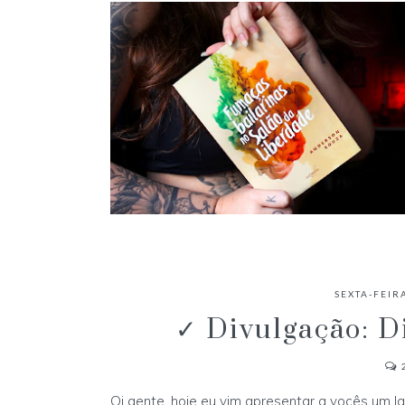
✓ RESENHA: FUMAÇAS BAILARINAS
NO SALÃO DA LIBERDADE -
SEXTA-FEIR
ANDERSON SOUZA
✓ Divulgação: Di
Oi gente, hoje eu vim apresentar a vocês um l