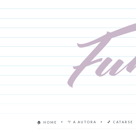
♈ A AUTORA
💕 CATARSE
🏠 HOME