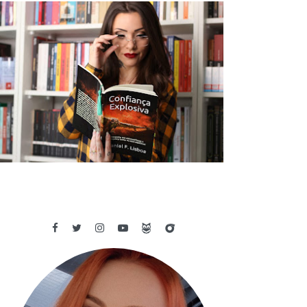
✓ RESENHA: CONFIANÇA EXPLOSIVA
- DANIEL F. LISBOA