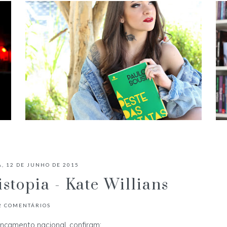
✓ RESENHA: A PESTE DAS BATATAS
- PAULO SOUSA
A, 12 DE JUNHO DE 2015
stopia - Kate Willians
2
COMENTÁRIOS
ançamento nacional, confiram: