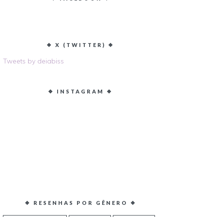
❖ X (TWITTER) ❖
Tweets by deiabiss
❖ INSTAGRAM ❖
❖ RESENHAS POR GÊNERO ❖