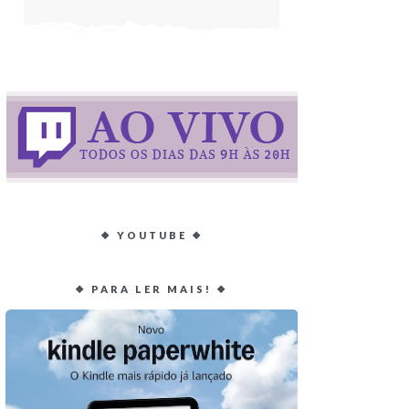
❖ YOUTUBE ❖
❖ PARA LER MAIS! ❖