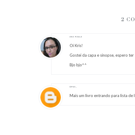
2 C
ANA PAULA
Oi Kris!
Gostei da capa e sinopse, espero ter
Bjo bjo^^
OPUS_
Mais um livro entrando para lista de l