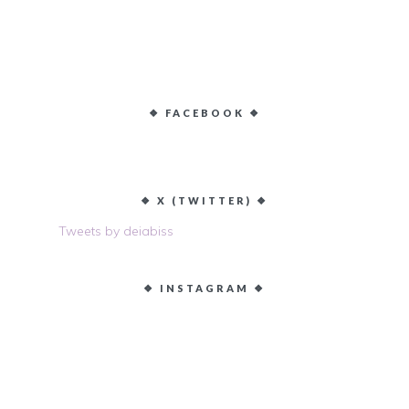
❖ FACEBOOK ❖
❖ X (TWITTER) ❖
Tweets by deiabiss
❖ INSTAGRAM ❖