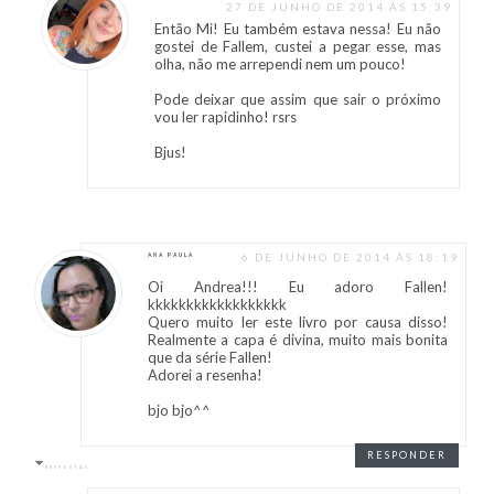
27 DE JUNHO DE 2014 ÀS 15:39
Então Mi! Eu também estava nessa! Eu não
gostei de Fallem, custei a pegar esse, mas
olha, não me arrependi nem um pouco!
Pode deixar que assim que sair o próximo
vou ler rapidinho! rsrs
Bjus!
6 DE JUNHO DE 2014 ÀS 18:19
ANA PAULA
Oi Andrea!!! Eu adoro Fallen!
kkkkkkkkkkkkkkkkkk
Quero muito ler este livro por causa disso!
Realmente a capa é divina, muito mais bonita
que da série Fallen!
Adorei a resenha!
bjo bjo^^
RESPONDER
RESPOSTAS