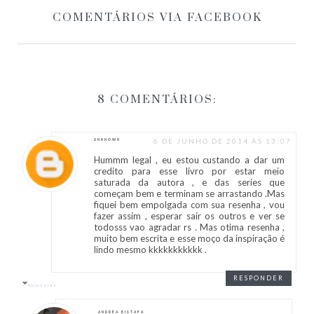
COMENTÁRIOS VIA FACEBOOK
8 COMENTÁRIOS:
6 DE JUNHO DE 2014 ÀS 13:07
UNKNOWN
Hummm legal , eu estou custando a dar um
credito para esse livro por estar meio
saturada da autora , e das series que
começam bem e terminam se arrastando .Mas
fiquei bem empolgada com sua resenha , vou
fazer assim , esperar sair os outros e ver se
todosss vao agradar rs . Mas otima resenha ,
muito bem escrita e esse moço da inspiração é
lindo mesmo kkkkkkkkkkk .
RESPONDER
RESPOSTAS
ANDRÉA BISTAFA