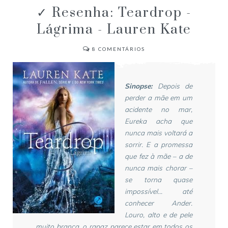
✓ Resenha: Teardrop -
Lágrima - Lauren Kate
8
COMENTÁRIOS
Sinopse:
Depois de
perder a mãe em um
acidente no mar,
Eureka acha que
nunca mais voltará a
sorrir. E a promessa
que fez à mãe – a de
nunca mais chorar –
se torna quase
impossível… até
conhecer Ander.
Louro, alto e de pele
muito branca, o rapaz parece estar em todos os