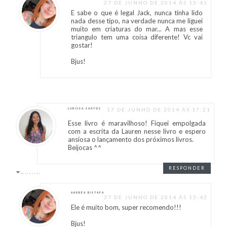
27 DE JUNHO DE 2014 ÀS 15:41
E sabe o que é legal Jack, nunca tinha lido
nada desse tipo, na verdade nunca me liguei
muito em criaturas do mar... A mas esse
triangulo tem uma coisa diferente! Vc vai
gostar!
Bjus!
17 DE JUNHO DE 2014 ÀS 17:21
LARISSA SANTOS
Esse livro é maravilhoso! Fiquei empolgada
com a escrita da Lauren nesse livro e espero
ansiosa o lançamento dos próximos livros.
Beijocas ^^
RESPONDER
RESPOSTAS
ANDRÉA BISTAFA
27 DE JUNHO DE 2014 ÀS 15:42
Ele é muito bom, super recomendo!!!
Bjus!