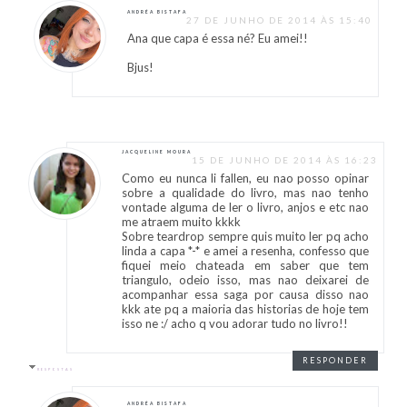
ANDRÉA BISTAFA
27 DE JUNHO DE 2014 ÀS 15:40
Ana que capa é essa né? Eu amei!!
Bjus!
JACQUELINE MOURA
15 DE JUNHO DE 2014 ÀS 16:23
Como eu nunca li fallen, eu nao posso opinar
sobre a qualidade do livro, mas nao tenho
vontade alguma de ler o livro, anjos e etc nao
me atraem muito kkkk
Sobre teardrop sempre quis muito ler pq acho
linda a capa *-* e amei a resenha, confesso que
fiquei meio chateada em saber que tem
triangulo, odeio isso, mas nao deixarei de
acompanhar essa saga por causa disso nao
kkk ate pq a maioria das historias de hoje tem
isso ne :/ acho q vou adorar tudo no livro!!
RESPONDER
RESPOSTAS
ANDRÉA BISTAFA