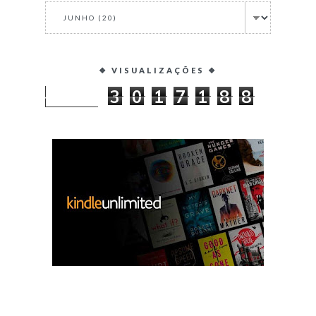
❖ VISUALIZAÇÕES ❖
3
0
1
7
1
8
8