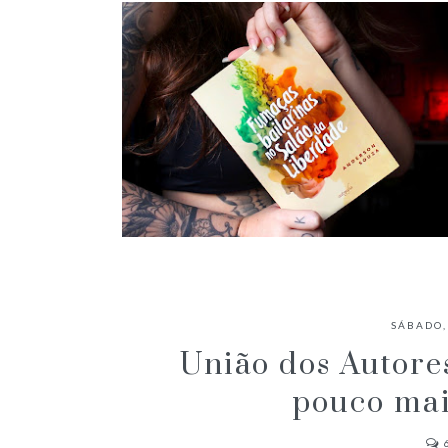
✓ RESENHA: FUMAÇAS BAILARINAS
NO SALÃO DA LIBERDADE -
SÁBADO,
ANDERSON SOUZA
União dos Autore
pouco mai