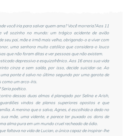
nde você iria para salvar quem ama? Você morreria?
Aos 11
e vê sozinho no mundo: um trágico acidente de avião
de seu pai, mãe e irmã mais velha, obrigando-o a viver com
onor, uma senhora muito católica que considera-o louco
sas que não foram ditas e ver pessoas que não existem.
sticado depressivo e esquizofrênico. Aos 16 anos sua vida
rinto cinza e sem saída, por isso, decide suicidar-se. Ao
e uma ponte é salvo no último segundo por uma garota de
s como um arco-íris.
 Seria poético.
contro dessas duas almas é planejado por Selina e Arish,
s guardiões vindos de planos superiores opostos e que
lia. A menina que o salva, Agnes, é escolhida a dedo no
 sua mãe, uma vidente, e parece ter puxado os dons de
é uma alma pura em um mundo cruel recheado de ódio.
ue faltava na vida de Lucian, a única capaz de inspirar-lhe