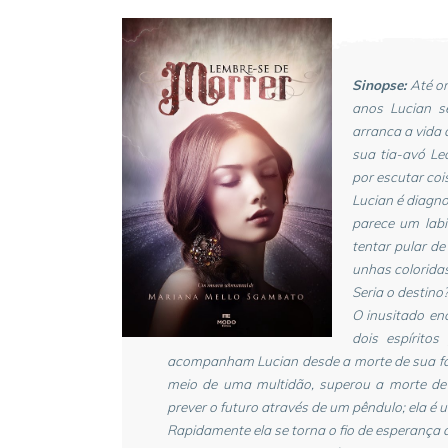
Sinopse:
Até o
anos Lucian s
arranca a vida 
sua tia-avó Le
por escutar coi
Lucian é diagno
parece um labi
tentar pular d
unhas colorida
Seria o destino?
O inusitado en
dois espírito
acompanham Lucian desde a morte de sua famí
meio de uma multidão, superou a morte de
prever o futuro através de um pêndulo; ela 
Rapidamente ela se torna o fio de esperança q