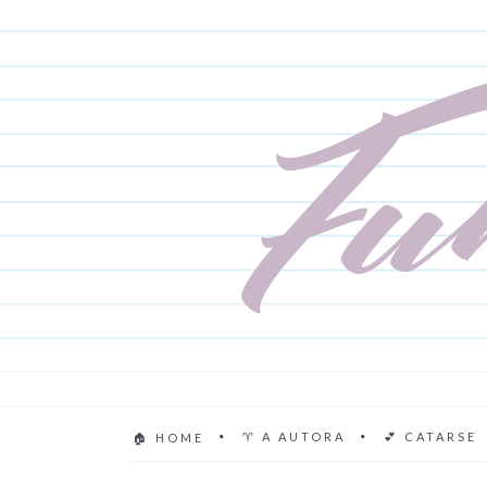
♈ A AUTORA
💕 CATARSE
🏠 HOME