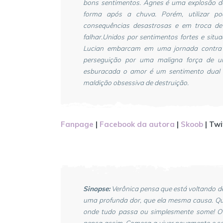
bons sentimentos. Agnes é uma explosão de
forma após a chuva. Porém, utilizar po
consequências desastrosas e em troca d
falhar.
Unidos por sentimentos fortes e situ
Lucian embarcam em uma jornada contra
perseguição por uma maligna força de u
esburacada o amor é um sentimento dual 
maldição obsessiva de destruição.
Fanpage
|
Facebook da autora
|
Skoob
| Twi
Sinopse:
Verônica pensa que está voltando de 
uma profunda dor, que ela mesma causa. Qu
onde tudo passa ou simplesmente some! O 
pensa assim. Começa a viver novamente e sen