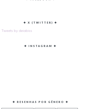
❖ X (TWITTER) ❖
Tweets by deiabiss
❖ INSTAGRAM ❖
❖ RESENHAS POR GÊNERO ❖