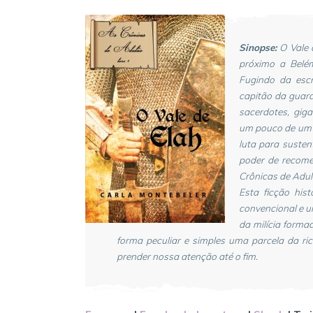
Sinopse:
O Vale 
próximo a Belém
Fugindo da escr
capitão da guard
sacerdotes, gig
um pouco de um 
luta para suste
poder de recome
Crônicas de Adul
Esta ficção hi
convencional e u
da milícia forma
forma peculiar e simples uma parcela da ric
prender nossa atenção até o fim.