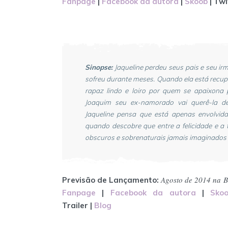
Fanpage
|
Facebook da autora
|
Skoob
| Twi
Sinopse:
Jaqueline perdeu seus pais e seu ir
sofreu durante meses. Quando ela está recup
rapaz lindo e loiro por quem se apaixona 
Joaquim seu ex-namorado vai querê-la de 
Jaqueline pensa que está apenas envolvid
quando descobre que entre a felicidade e a 
obscuros e sobrenaturais jamais imaginados 
Agosto de 2014 na
B
Previsão de Lançamento:
Fanpage
|
Facebook da autora
|
Sko
Trailer
|
Blog