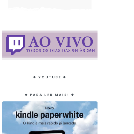
❖ YOUTUBE ❖
❖ PARA LER MAIS! ❖