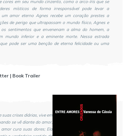
 cores em seu mundo cinzento, como o arco-íris que se
deres místicos de forma irresponsável pode levar a
e um amor eterno Agnes recebe um coração prestes a
ações de perigo que ultrapassam o mundo físico, Agnes e
 os sentimentos que envenenam a alma do homem, a
m mundo inferior e a eminente morte. Nessa estrada
que pode ser uma benção de eterna felicidade ou uma
tter | Book Trailer
suas crises diárias, vive em
ando se vê diante do amor,
amor cura suas dores; Ela
tir o verdadeiro sentido da