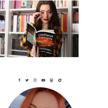
✓ RESENHA: CONFIANÇA EXPLOSIVA
- DANIEL F. LISBOA