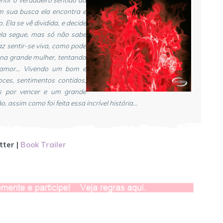
 Em sua busca ela encontra e
Ela se vê dividida, e decide
ela segue, mas só não sabe
az sentir-se viva, como pode
na grande mulher, tentando
 amor... Vivendo um bom e
ces, sentimentos contidos,
tas por vencer e um grande
 assim como foi feita essa incrível história...
tter |
Book Trailer