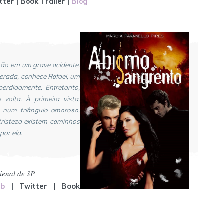
tter | Book Trailer
|
Blog
mão em um grave acidente,
erada, conhece Rafael, um
perdidamente. Entretanto,
volta. À primeira vista,
a num triângulo amoroso,
tristeza existem caminhos
por ela.
ienal de SP
ob
| Twitter | Book