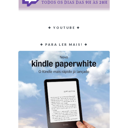
❖ YOUTUBE ❖
❖ PARA LER MAIS! ❖