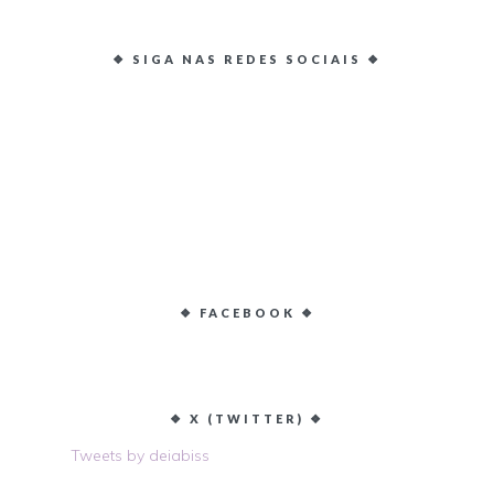
❖ SIGA NAS REDES SOCIAIS ❖
❖ FACEBOOK ❖
❖ X (TWITTER) ❖
Tweets by deiabiss