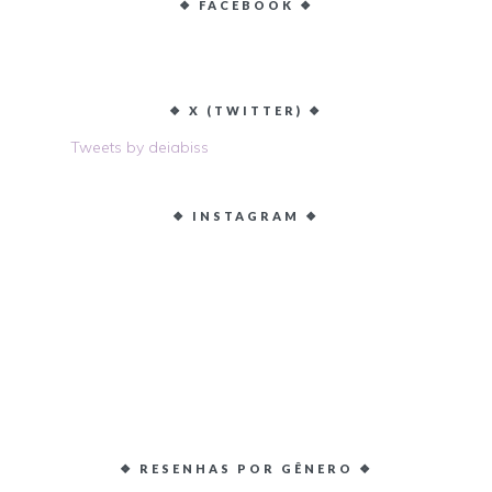
❖ FACEBOOK ❖
❖ X (TWITTER) ❖
Tweets by deiabiss
❖ INSTAGRAM ❖
❖ RESENHAS POR GÊNERO ❖