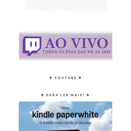
❖ YOUTUBE ❖
❖ PARA LER MAIS! ❖