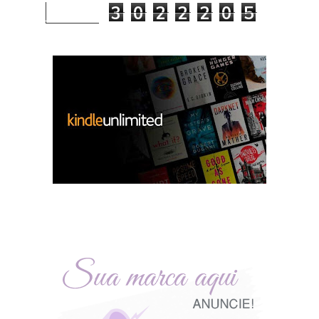
3
0
2
2
2
0
5