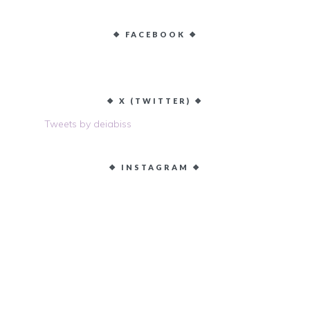
❖ FACEBOOK ❖
❖ X (TWITTER) ❖
Tweets by deiabiss
❖ INSTAGRAM ❖