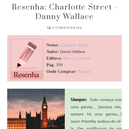
Resenha: Charlotte Street -
Danny Wallace
0
COMENTÁRIOS
Nome:
Charlotte Street
Autor:
Danny Wallace
Editora:
Novo Conceito
Pág.
399
Onde Comprar:
Saraiva
Sinopse
:
Tudo começa com
uma garota... (porque sim,
sempre há uma garota...)
Jason
Priestley
acabou de vê-
la. Eles partilharam de um