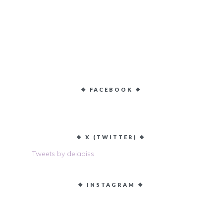
❖ FACEBOOK ❖
❖ X (TWITTER) ❖
Tweets by deiabiss
❖ INSTAGRAM ❖