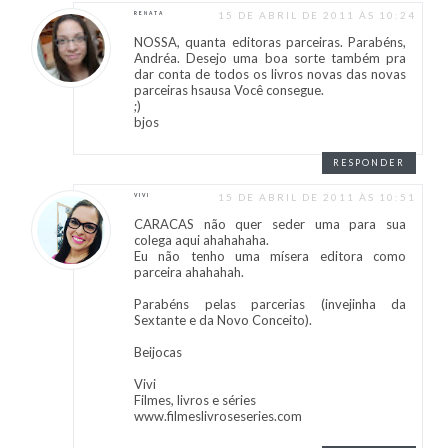
15 DE ABRIL DE 2011 ÀS 10:24
RENATA
NOSSA, quanta editoras parceiras. Parabéns,
Andréa. Desejo uma boa sorte também pra
dar conta de todos os livros novas das novas
parceiras hsausa Você consegue.
;)
bjos
RESPONDER
15 DE ABRIL DE 2011 ÀS 10:51
VIVI
CARACAS não quer seder uma para sua
colega aqui ahahahaha.
Eu não tenho uma mísera editora como
parceira ahahahah.
Parabéns pelas parcerias (invejinha da
Sextante e da Novo Conceito).
Beijocas
Vivi
Filmes, livros e séries
www.filmeslivroseseries.com