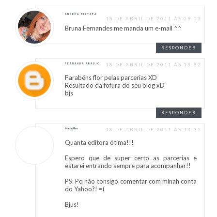
ANDRÉA BISTAFA
18 DE ABRIL DE 2011 ÀS 09:03
Bruna Fernandes me manda um e-mail ^^
RESPONDER
18 DE ABRIL DE 2011 ÀS 13:32
FERNANDA ARAÚJO
Parabéns flor pelas parcerias XD
Resultado da fofura do seu blog xD
bjs
RESPONDER
Maria Alice
18 DE ABRIL DE 2011 ÀS 13:35
Quanta editora ótima!!!
Espero que de super certo as parcerias e
estarei entrando sempre para acompanhar!!
PS: Pq não consigo comentar com minah conta
do Yahoo?! =(
Bjus!