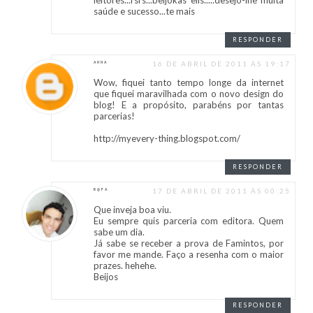
saúde e sucesso...te mais
RESPONDER
16 DE ABRIL DE 2011 ÀS 19:17
ANNA
Wow, fiquei tanto tempo longe da internet
que fiquei maravilhada com o novo design do
blog! E a propósito, parabéns por tantas
parcerias!
http://myevery-thing.blogspot.com/
RESPONDER
17 DE ABRIL DE 2011 ÀS 00:25
R@FA
Que inveja boa viu.
Eu sempre quis parceria com editora. Quem
sabe um dia.
Já sabe se receber a prova de Famintos, por
favor me mande. Faço a resenha com o maior
prazes. hehehe.
Beijos
RESPONDER