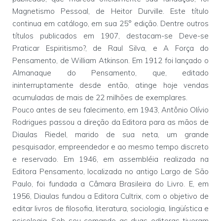
Magnetismo Pessoal, de Heitor Durville. Este título
continua em catálogo, em sua 25° edição. Dentre outros
títulos publicados em 1907, destacam-se Deve-se
Praticar Espiritismo?, de Raul Silva, e A Força do
Pensamento, de William Atkinson. Em 1912 foi lançado o
Almanaque do Pensamento, que, editado
ininterruptamente desde então, atinge hoje vendas
acumuladas de mais de 22 milhões de exemplares.
Pouco antes de seu falecimento, em 1943, Antônio Olívio
Rodrigues passou a direção da Editora para as mãos de
Diaulas Riedel, marido de sua neta, um grande
pesquisador, empreendedor e ao mesmo tempo discreto
e reservado. Em 1946, em assembléia realizada na
Editora Pensamento, localizada no antigo Largo de São
Paulo, foi fundada a Câmara Brasileira do Livro. E, em
1956, Diaulas fundou a Editora Cultrix, com o objetivo de
editar livros de filosofia, literatura, sociologia, lingüística e
psicologia. Sob seu comando as duas editoras tiveram