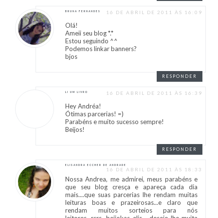
16 DE ABRIL DE 2011 ÀS 16:09
BRUNA FERNANDES
Olá!
Ameii seu blog *.*
Estou seguindo ^^
Podemos linkar banners?
bjos
RESPONDER
16 DE ABRIL DE 2011 ÀS 16:39
LI UM LIVRO
Hey Andréa!
Ótimas parcerias! =)
Parabéns e muito sucesso sempre!
Beijos!
RESPONDER
ELISANDRA ECCHER DE ANDRADE
16 DE ABRIL DE 2011 ÀS 18:33
Nossa Andrea, me admirei, meus parabéns e
que seu blog cresça e apareça cada dia
mais....que suas parcerias lhe rendam muitas
leituras boas e prazeirosas...e claro que
rendam muitos sorteios para nós
leitores...rsrs...beijokas elis.....desejo-lhe muita