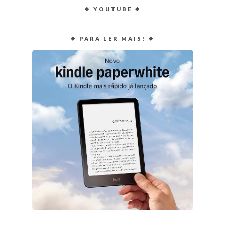
❖ YOUTUBE ❖
❖ PARA LER MAIS! ❖