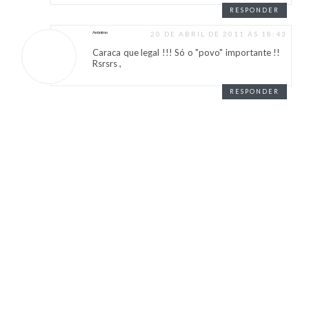
RESPONDER
Anônimo
20 DE ABRIL DE 2011 ÀS 18:43
Caraca que legal !!! Só o "povo" importante !!
Rsrsrs ,
RESPONDER