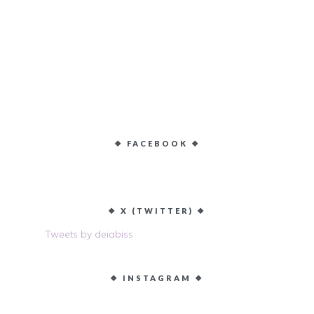
❖ FACEBOOK ❖
❖ X (TWITTER) ❖
Tweets by deiabiss
❖ INSTAGRAM ❖