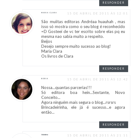
RESPONDER
15 DE ABRIL DE 2011 ÀS 12:01
MARIA CLARA
São muiitas editoras Andréaa huauhah , mas
isso só mostra como o seu blog é reconhecido
=D Gosteei de vc ter escrito sobre elas pq eu
mesma nao sabia muito a respeito.
Beijos
Desejo sempre muito sucesso ao blog!
Maria Clara
Os livros de Clara
RESPONDER
15 DE ABRIL DE 2011 ÀS 12:42
RÚBIA
Nossa...quantas parcerias!!!
Só editora boa hein...Sextante, Novo
Conceito...
Agora ninguém mais segura o blog...rsrsrs
Brincadeirinha, ele já é sucesso...e agora
então...
RESPONDER
Anônimo
15 DE ABRIL DE 2011 ÀS 21:11