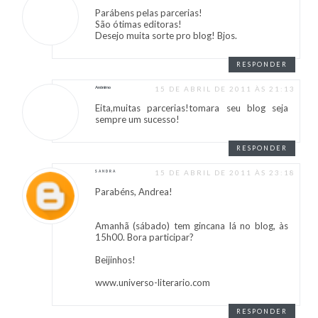
Parábens pelas parcerias!
São ótimas editoras!
Desejo muita sorte pro blog! Bjos.
RESPONDER
Anônimo
15 DE ABRIL DE 2011 ÀS 21:13
Eita,muitas parcerias!tomara seu blog seja
sempre um sucesso!
RESPONDER
15 DE ABRIL DE 2011 ÀS 23:18
SANDRA
Parabéns, Andrea!
Amanhã (sábado) tem gincana lá no blog, às
15h00. Bora participar?
Beijinhos!
www.universo-literario.com
RESPONDER