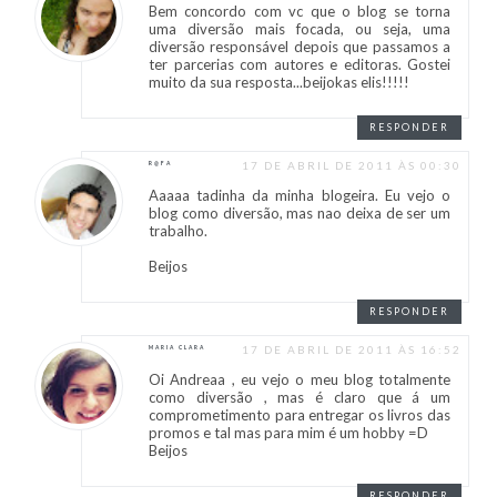
Bem concordo com vc que o blog se torna
uma diversão mais focada, ou seja, uma
diversão responsável depois que passamos a
ter parcerias com autores e editoras. Gostei
muito da sua resposta...beijokas elis!!!!!
RESPONDER
17 DE ABRIL DE 2011 ÀS 00:30
R@FA
Aaaaa tadinha da minha blogeira. Eu vejo o
blog como diversão, mas nao deixa de ser um
trabalho.
Beijos
RESPONDER
17 DE ABRIL DE 2011 ÀS 16:52
MARIA CLARA
Oi Andreaa , eu vejo o meu blog totalmente
como diversão , mas é claro que á um
comprometimento para entregar os livros das
promos e tal mas para mim é um hobby =D
Beijos
RESPONDER