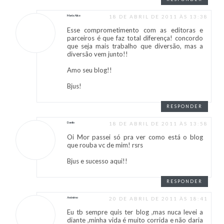
Maria Alice
18 DE ABRIL DE 2011 ÀS 13:38
Esse comprometimento com as editoras e
parceiros é que faz total diferença! concordo
que seja mais trabalho que diversão, mas a
diversão vem junto!!
Amo seu blog!!
Bjus!
RESPONDER
Danilo
18 DE ABRIL DE 2011 ÀS 13:58
Oi Mor passei só pra ver como está o blog
que rouba vc de mim! rsrs
Bjus e sucesso aqui!!
RESPONDER
Anônimo
20 DE ABRIL DE 2011 ÀS 18:41
Eu tb sempre quis ter blog ,mas nuca levei a
diante ,minha vida é muito corrida e não daria