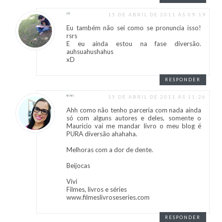
15 DE ABRIL DE 2011 ÀS 09:19
JC
Eu também não sei como se pronuncia isso!
rsrs
E eu ainda estou na fase diversão.
auhsuahushahus
xD
RESPONDER
15 DE ABRIL DE 2011 ÀS 11:26
VIVI
Ahh como não tenho parceria com nada ainda
só com alguns autores e deles, somente o
Mauricio vai me mandar livro o meu blog é
PURA diversão ahahaha.
Melhoras com a dor de dente.
Beijocas
Vivi
Filmes, livros e séries
www.filmeslivroseseries.com
RESPONDER