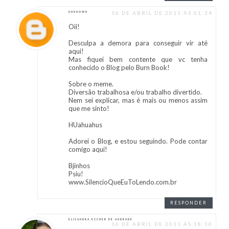
16 DE ABRIL DE 2011 ÀS 01:34
UNKNOWN
Oii!
Desculpa a demora para conseguir vir até
aqui!
Mas fiquei bem contente que vc tenha
conhecido o Blog pelo Burn Book!
Sobre o meme.
Diversão trabalhosa e/ou trabalho divertido.
Nem sei explicar, mas é mais ou menos assim
que me sinto!
HUahuahus
Adorei o Blog, e estou seguindo. Pode contar
comigo aqui!
Bjinhos
Psiu!
www.SilencioQueEuToLendo.com.br
RESPONDER
ELISANDRA ECCHER DE ANDRADE
16 DE ABRIL DE 2011 ÀS 18:30