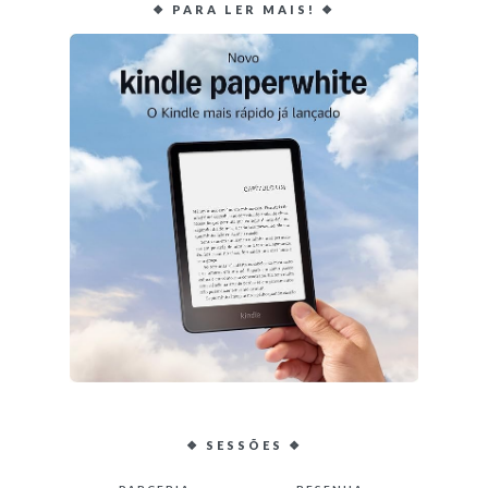
❖ PARA LER MAIS! ❖
❖ SESSÕES ❖