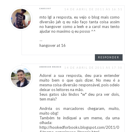
14 DE ABRIL DE 2011 ÀS 16:51
CAUE1507
mto lgl a resposta, eu vejo o blog mais como
diversão jah q eu não faço tanta coisa assim
no hangover como a leeh e a carol mas tento
ajudar no maximo q eu posso ^^
--
hangover at 16
RESPONDER
14 DE ABRIL DE 2011 ÀS 17:50
ANDERSON BRANCO
Adorei a sua resposta, deu para entender
muito bem o que quis dizer. No meu é a
mesma coisa diversão responsável, pois odeio
deixar os leitores na mão.
Seus gatos são lindos *w* deu pra ver dois,
tem mais?
Andréa os marcadores chegaram, muito,
muito obg!
Também te indiquei a um meme, da uma
olhada:
http://hookedforbooks.blogspot.com/2011/0