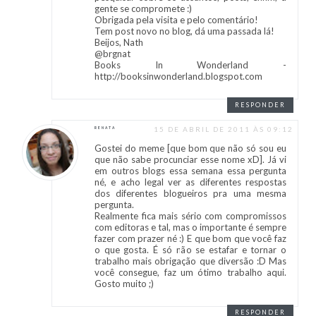
gente se compromete :)
Obrigada pela visita e pelo comentário!
Tem post novo no blog, dá uma passada lá!
Beijos, Nath
@brgnat
Books In Wonderland -
http://booksinwonderland.blogspot.com
RESPONDER
15 DE ABRIL DE 2011 ÀS 09:12
RENATA
Gostei do meme [que bom que não só sou eu
que não sabe procunciar esse nome xD]. Já vi
em outros blogs essa semana essa pergunta
né, e acho legal ver as diferentes respostas
dos diferentes blogueiros pra uma mesma
pergunta.
Realmente fica mais sério com compromissos
com editoras e tal, mas o importante é sempre
fazer com prazer né :) E que bom que você faz
o que gosta. É só não se estafar e tornar o
trabalho mais obrigação que diversão :D Mas
você consegue, faz um ótimo trabalho aqui.
Gosto muito ;)
RESPONDER