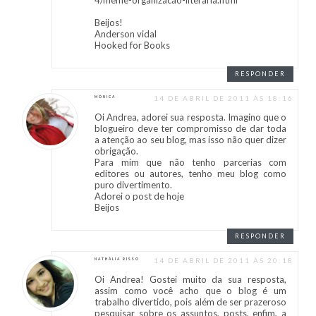
4/meme-organizacao-literaria.html
Beijos!
Anderson vidal
Hooked for Books
RESPONDER
14 DE ABRIL DE 2011 ÀS 18:16
MÔNICA
Oi Andrea, adorei sua resposta. Imagino que o
blogueiro deve ter compromisso de dar toda
a atenção ao seu blog, mas isso não quer dizer
obrigação.
Para mim que não tenho parcerias com
editores ou autores, tenho meu blog como
puro divertimento.
Adorei o post de hoje
Beijos
RESPONDER
14 DE ABRIL DE 2011 ÀS 20:18
NATHÁLIA RISSO
Oi Andrea! Gostei muito da sua resposta,
assim como você acho que o blog é um
trabalho divertido, pois além de ser prazeroso
pesquisar sobre os assuntos, posts, enfim, a