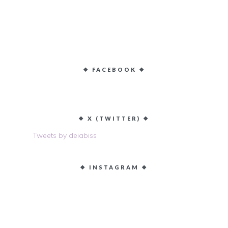
❖ FACEBOOK ❖
❖ X (TWITTER) ❖
Tweets by deiabiss
❖ INSTAGRAM ❖